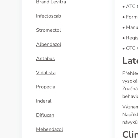
Brand Levitra
• ATC
Infectoscab
• Form
• Manuf
Stromectol
• Regis
Albendazol
• OTC /
Lat
Antabus
Vidalista
Přehled
vysoká
Propecia
Značná
behavi
Inderal
Význam
Napříkl
Diflucan
návyků
Mebendazol
Cli