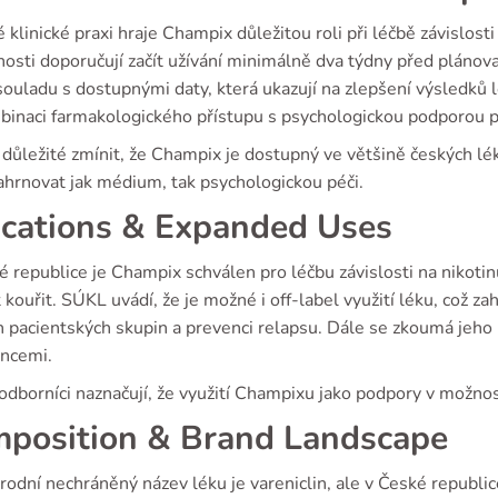
 klinické praxi hraje Champix důležitou roli při léčbě závislost
nosti doporučují začít užívání minimálně dva týdny před pláno
souladu s dostupnými daty, která ukazují na zlepšení výsledků
binaci farmakologického přístupu s psychologickou podporou př
 důležité zmínit, že Champix je dostupný ve většině českých lé
ahrnovat jak médium, tak psychologickou péči.
ications & Expanded Uses
 republice je Champix schválen pro léčbu závislosti na nikotinu
 kouřit. SÚKL uvádí, že je možné i off-label využití léku, což z
h pacientských skupin a prevenci relapsu. Dále se zkoumá jeho
encemi.
odborníci naznačují, že využití Champixu jako podpory v možnos
position & Brand Landscape
rodní nechráněný název léku je vareniclin, ale v České republi