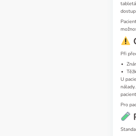
tabletá
dostup
Pacient
možnos
C
Při pře
Znám
Těžk
U paci
nálady.
pacient
Pro pa
P
Standar