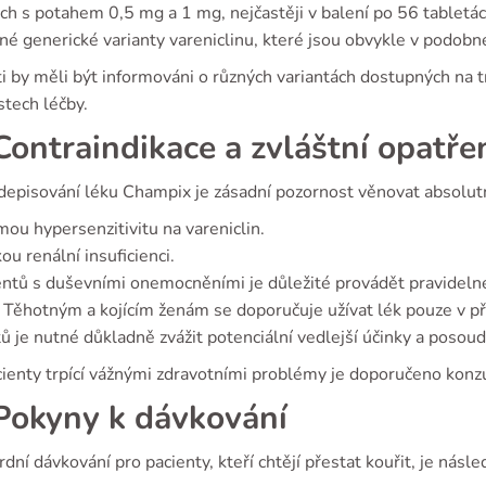
ch s potahem 0,5 mg a 1 mg, nejčastěji v balení po 56 tabletác
né generické varianty vareniclinu, které jsou obvykle v podobn
i by měli být informováni o různých variantách dostupných na t
tech léčby.
ontraindikace a zvláštní opatře
depisování léku Champix je zásadní pozornost věnovat absolutn
ou hypersenzitivitu na vareniclin.
ou renální insuficienci.
entů s duševními onemocněními je důležité provádět pravidel
 Těhotným a kojícím ženám se doporučuje užívat lék pouze v pří
ů je nutné důkladně zvážit potenciální vedlejší účinky a posoud
cienty trpící vážnými zdravotními problémy je doporučeno konzu
okyny k dávkování
dní dávkování pro pacienty, kteří chtějí přestat kouřit, je násled