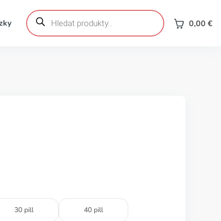
Products
search
zky
0,00
€
30 pill
40 pill