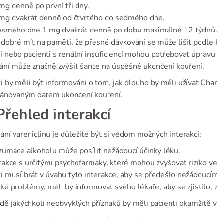
mg denně po první tři dny.
mg dvakrát denně od čtvrtého do sedmého dne.
osmého dne 1 mg dvakrát denně po dobu maximálně 12 týdnů.
 dobré mít na paměti, že přesné dávkování se může lišit podle 
ti nebo pacienti s renální insuficiencí mohou potřebovat úpra
ání může značně zvýšit šance na úspěšné ukončení kouření.
i by měli být informováni o tom, jak dlouho by měli užívat Cha
lánovaným datem ukončení kouření.
řehled interakcí
vání vareniclinu je důležité být si vědom možných interakcí:
umace alkoholu může posílit nežádoucí účinky léku.
rakce s určitými psychofarmaky, které mohou zvyšovat riziko ve
i musí brát v úvahu tyto interakce, aby se předešlo nežádoucím
ké problémy, měli by informovat svého lékaře, aby se zjistilo,
adě jakýchkoli neobvyklých příznaků by měli pacienti okamžitě 