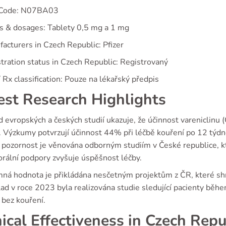
 Code: N07BA03
s & dosages: Tablety 0,5 mg a 1 mg
acturers in Czech Republic: Pfizer
tration status in Czech Republic: Registrovaný
 Rx classification: Pouze na lékařský předpis
est Research Highlights
 evropských a českých studií ukazuje, že účinnost vareniclinu (C
. Výzkumy potvrzují účinnost 44% při léčbě kouření po 12 týdn
 pozornost je věnována odborným studiím v České republice, k
orální podpory zvyšuje úspěšnost léčby.
ná hodnota je přikládána nesčetným projektům z ČR, které shr
ad v roce 2023 byla realizována studie sledující pacienty běhe
 bez kouření.
nical Effectiveness in Czech Repu