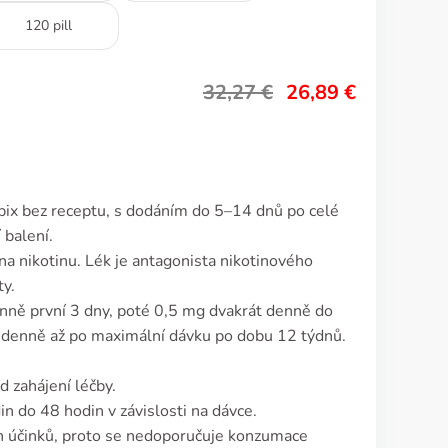
120 pill
32,27
€
26,89
€
pix bez receptu, s dodáním do 5–14 dnů po celé
 balení.
na nikotinu. Lék je antagonista nikotinového
ty.
ně první 3 dny, poté 0,5 mg dvakrát denně do
 denně až po maximální dávku po dobu 12 týdnů.
 zahájení léčby.
n do 48 hodin v závislosti na dávce.
ch účinků, proto se nedoporučuje konzumace