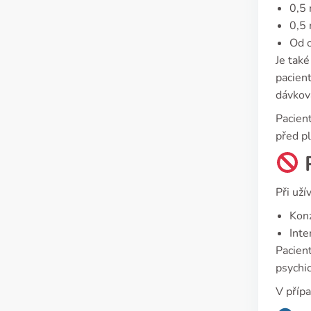
0,5 
0,5 
Od 
Je také
pacien
dávkov
Pacient
před p
P
Při uží
Konz
Inte
Pacient
psychic
V příp