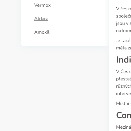
Vermox
V české
společ
Aldara
jsou v 
na kom
Amoxil
Je také
měla z
Ind
V České
přestat
různýc
interv
Místní 
Com
Meziná