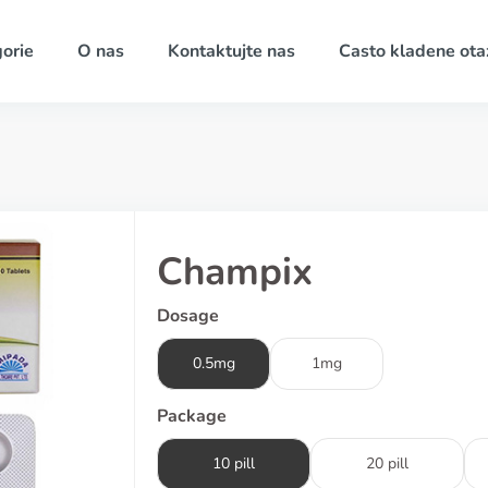
orie
O nas
Kontaktujte nas
Casto kladene ota
Champix
Dosage
0.5mg
1mg
Package
10 pill
20 pill