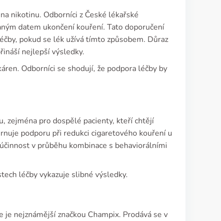
i na nikotinu. Odborníci z České lékařské
vaným datem ukončení kouření. Tato doporučení
 léčby, pokud se lék užívá tímto způsobem. Důraz
ináší nejlepší výsledky.
káren. Odborníci se shodují, že podpora léčby by
, zejména pro dospělé pacienty, kteří chtějí
ahrnuje podporu při redukci cigaretového kouření u
 účinnost v průběhu kombinace s behaviorálními
tech léčby vykazuje slibné výsledky.
ce je nejznámější značkou Champix. Prodává se v