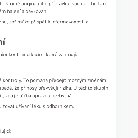
h. Kromě originálního přípravku jsou na trhu také
ém balení a dávkování.
rhu, což může přispět k informovanosti o
ní
ím kontraindikacím, které zahrnují:
né kontroly. To pomáhá předejít možným změnám
padě, že přínosy převyšují rizika. U těchto skupin
it, zda je léčba opravdu nezbytná.
ltovat užívání léku s odborníkem.
ující: