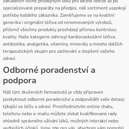
základních volně prodejných léků pro běžné obtíže až po
specializované preparáty na předpis, náš sortiment uspokojí
potřeby každého zákazníka. Zaměřujeme se na kvalitní
generika i originální léčiva od renomovaných výrobců,
přičemž všechny produkty procházejí přísnou kontrolou
kvality. Naše kategorie zahrnují kardiovaskulární léčiva,
antibiotika, analgetika, vitamíny, minerály a mnoho dalších
terapeutických skupin pro zachování a zlepšení vašeho
zdraví.
Odborné poradenství a
podpora
Náš tým zkušených farmaceutů je vždy připraven
poskytnout odborné poradenství a zodpovědět vaše dotazy
týkající se léčiv a zdraví. Prostřednictvím online chatu,
telefonu nebo e-mailu můžete získat kvalifikované rady
ohledně správného užívání léků, možných interakcí nebo
vedlejších účinků. Jsme zde pro vás, abychom vám pomohli