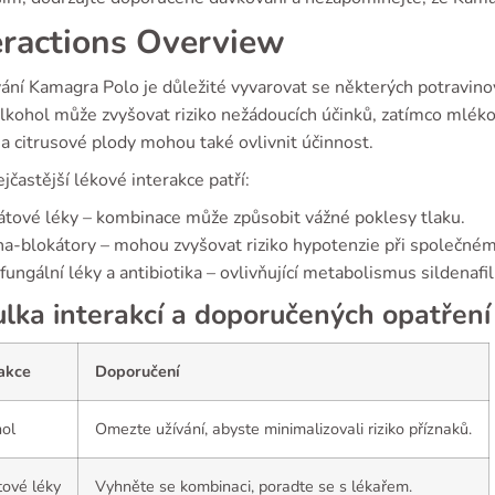
eractions Overview
vání Kamagra Polo je důležité vyvarovat se některých potravino
Alkohol může zvyšovat riziko nežádoucích účinků, zatímco mlék
a citrusové plody mohou také ovlivnit účinnost.
jčastější lékové interakce patří:
átové léky – kombinace může způsobit vážné poklesy tlaku.
a-blokátory – mohou zvyšovat riziko hypotenzie při společném
fungální léky a antibiotika – ovlivňující metabolismus sildenafil
lka interakcí a doporučených opatření
akce
Doporučení
ol
Omezte užívání, abyste minimalizovali riziko příznaků.
tové léky
Vyhněte se kombinaci, poradte se s lékařem.