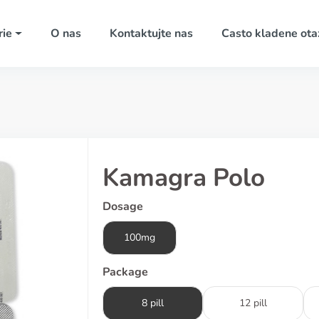
rie
O nas
Kontaktujte nas
Casto kladene ota
Kamagra Polo
Dosage
100mg
Package
8 pill
12 pill