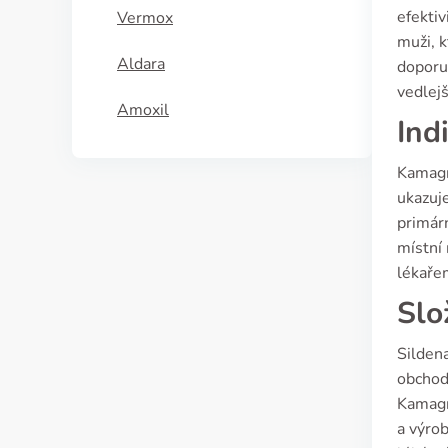
efektiv
Vermox
muži, k
Aldara
doporuč
vedlejš
Amoxil
Ind
Kamagra
ukazuje
primárn
místní 
lékařem
Slo
Silden
obchodn
Kamagr
a výro