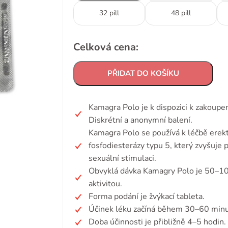
32 pill
48 pill
Celková cena:
PŘIDAT DO KOŠÍKU
Kamagra Polo je k dispozici k zakoupe
Diskrétní a anonymní balení.
Kamagra Polo se používá k léčbě erekti
fosfodiesterázy typu 5, který zvyšuje 
sexuální stimulaci.
Obvyklá dávka Kamagry Polo je 50–10
aktivitou.
Forma podání je žvýkací tableta.
Účinek léku začíná během 30–60 minu
Doba účinnosti je přibližně 4–5 hodin.