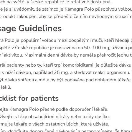
ch na světě, v České republice je relativně dostupná.
é je si uvědomit, že zatímco je Kamagra Polo působivou volbou
 produkt zakoupen, aby se předešlo čelním nevhodným situac
age Guidelines
 Polo je populární volbou mezi dospělými muži, kteří hledají 
spělé v České republice je nastavena na 50–100 mg, užívaná 
í aktivitou. Maximální denní dávka by neměla překročit jednu t
rší pacienty nebo ty, kteří trpí komorbiditami, je důležité dáv
t s nižší dávkou, například 25 mg, a sledovat reakci organismu
ýt dávka snížena a měla by být podávána pod dohledem lékaře. P
 léků.
klist for patients
ejte Kamagra Polo přesně podle doporučení lékaře.
ívejte s léky obsahujícími nitráty nebo oxidy dusíku.
rmujte lékaře o všech ostatních lécích, které užíváte.
ím, dodržujte doporučené dávkování a nezapomínejte, že Kamag