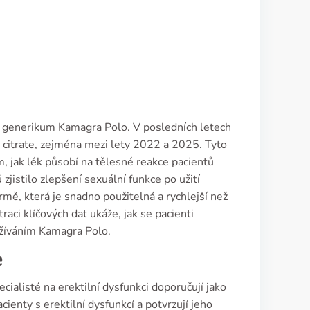
ejí generikum Kamagra Polo. V posledních letech
il citrate, zejména mezi lety 2022 a 2025. Tyto
, jak lék působí na tělesné reakce pacientů
zjistilo zlepšení sexuální funkce po užití
rmě, která je snadno použitelná a rychlejší než
raci klíčových dat ukáže, jak se pacienti
 užíváním Kamagra Polo.
e
cialisté na erektilní dysfunkci doporučují jako
ienty s erektilní dysfunkcí a potvrzují jeho