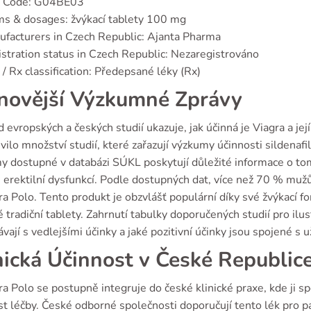
 Code: G04BE03
s & dosages: žvýkací tablety 100 mg
facturers in Czech Republic: Ajanta Pharma
stration status in Czech Republic: Nezaregistrováno
/ Rx classification: Předepsané léky (Rx)
novější Výzkumné Zprávy
 evropských a českých studií ukazuje, jak účinná je Viagra a j
vilo množství studií, které zařazují výzkumy účinnosti sildenaf
y dostupné v databázi SÚKL poskytují důležité informace o tom
h erektilní dysfunkcí. Podle dostupných dat, více než 70 % mužů 
 Polo. Tento produkt je obzvlášť populární díky své žvýkací fo
 tradiční tablety. Zahrnutí tabulky doporučených studií pro ilust
vají s vedlejšími účinky a jaké pozitivní účinky jsou spojené s
nická Účinnost v České Republic
 Polo se postupně integruje do české klinické praxe, kde ji spe
 léčby. České odborné společnosti doporučují tento lék pro pac