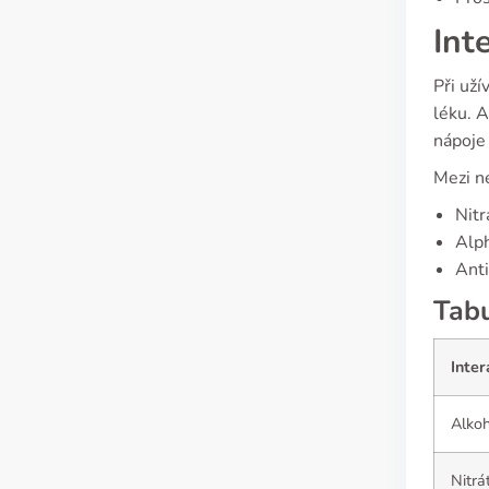
Int
Při uží
léku. 
nápoje 
Mezi ne
Nitr
Alph
Anti
Tabu
Inter
Alkoh
Nitrá