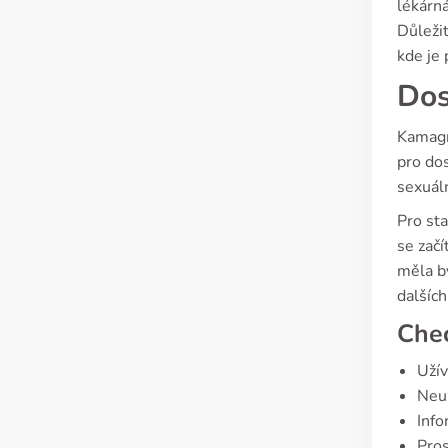
lékárná
Důležit
kde je
Dos
Kamagra
pro do
sexuáln
Pro sta
se začí
měla b
dalších
Chec
Užív
Neuž
Info
Pros