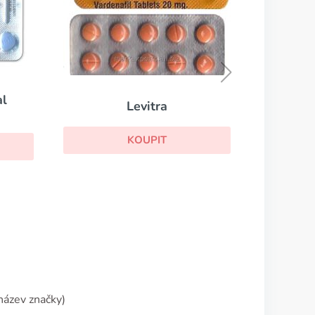
Brand Viagra Bottled
KOUPIT
název značky)