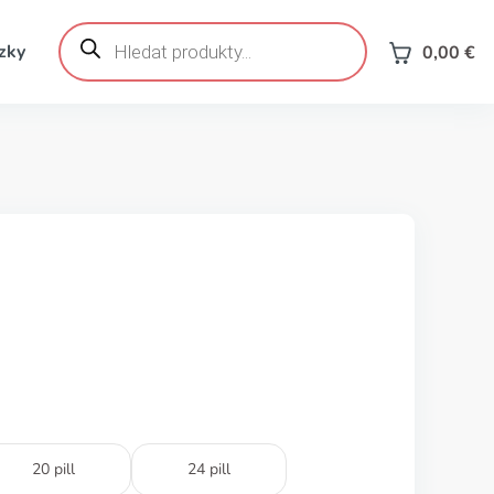
Products
search
zky
0,00
€
20 pill
24 pill