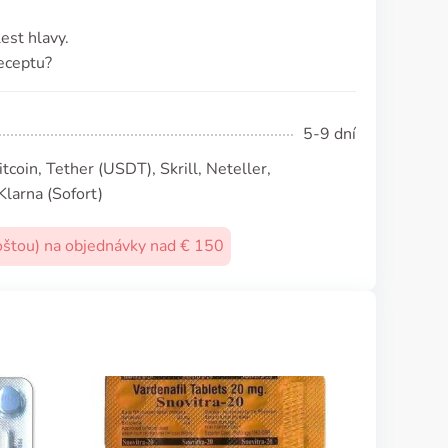
est hlavy.
eceptu?
5-9 dní
coin, Tether (USDТ), Skrill, Neteller,
Klarna (Sofort)
oštou) na objednávky nad € 150