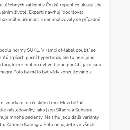
a léčebných zařízení v České republice ukazují, že
uálním životě. Experti navrhují dodržovat
 maximální účinnost a minimalizovaly se případné
 podle normy SÚKL. V rámci of-label použití se
ntů trpících plicní hypertenzí, ale to není jeho
tory, které mohou ovlivnit jeho použití, jako jsou
 Kamagra Polo by mělo být vždy konzultováno s
nými značkami na českém trhu. Mezi běžné
cké následovníky, jako jsou Silagra a Suhagra.
uje mnohé pacienty. Na trhu jsou další varianty
uktu. Zatímco Kamagra Polo nenajdete ve všech