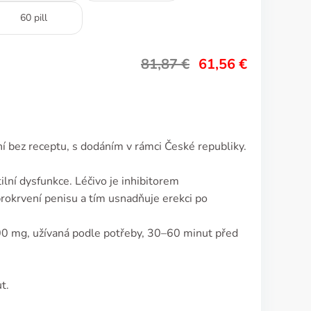
60 pill
81,87
€
61,56
€
ní bez receptu, s dodáním v rámci České republiky.
lní dysfunkce. Léčivo je inhibitorem
prokrvení penisu a tím usnadňuje erekci po
0 mg, užívaná podle potřeby, 30–60 minut před
t.