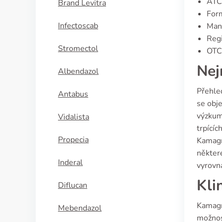
ATC
Brand Levitra
Form
Infectoscab
Manu
Regi
Stromectol
OTC 
Nej
Albendazol
Přehled
Antabus
se obje
výzkum
Vidalista
trpícíc
Propecia
Kamagra
některé
Inderal
vyrovná
Kli
Diflucan
Kamagra
Mebendazol
možnost