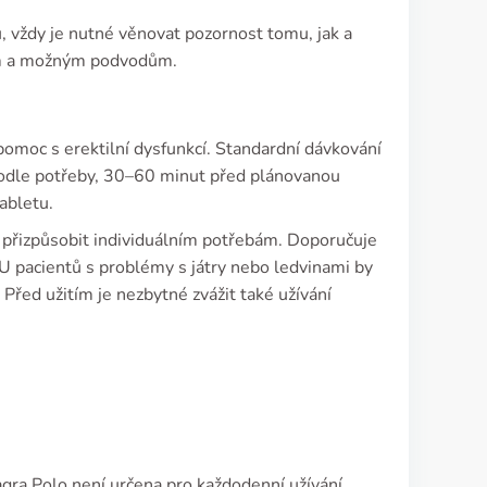
, vždy je nutné věnovat pozornost tomu, jak a
ím a možným podvodům.
pomoc s erektilní dysfunkcí. Standardní dávkování
podle potřeby, 30–60 minut před plánovanou
abletu.
ku přizpůsobit individuálním potřebám. Doporučuje
. U pacientů s problémy s játry nebo ledvinami by
řed užitím je nezbytné zvážit také užívání
ra Polo není určena pro každodenní užívání.