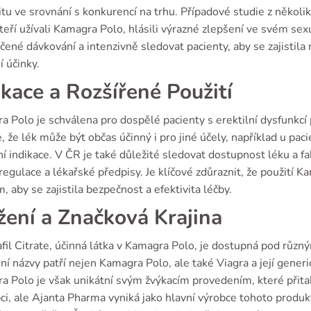
itu ve srovnání s konkurencí na trhu. Případové studie z několik
teří užívali Kamagra Polo, hlásili výrazné zlepšení ve svém sex
ené dávkování a intenzivně sledovat pacienty, aby se zajistila
í účinky.
ikace a Rozšířené Použití
 Polo je schválena pro dospělé pacienty s erektilní dysfunkcí
, že lék může být občas účinný i pro jiné účely, například u pacie
í indikace. V ČR je také důležité sledovat dostupnost léku a fak
regulace a lékařské předpisy. Je klíčové zdůraznit, že použití
, aby se zajistila bezpečnost a efektivita léčby.
žení a Značková Krajina
afil Citrate, účinná látka v Kamagra Polo, je dostupná pod růz
í názvy patří nejen Kamagra Polo, ale také Viagra a její generi
a Polo je však unikátní svým žvýkacím provedením, které přitah
bci, ale Ajanta Pharma vyniká jako hlavní výrobce tohoto prod