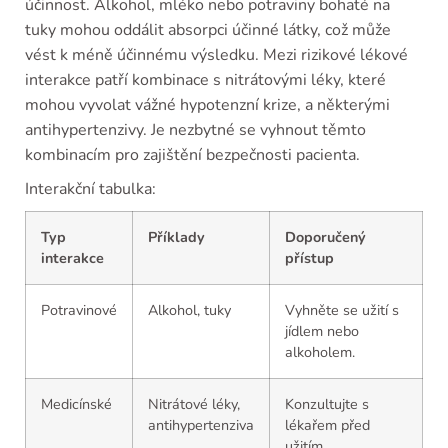
účinnost. Alkohol, mléko nebo potraviny bohaté na
tuky mohou oddálit absorpci účinné látky, což může
vést k méně účinnému výsledku. Mezi rizikové lékové
interakce patří kombinace s nitrátovými léky, které
mohou vyvolat vážné hypotenzní krize, a některými
antihypertenzivy. Je nezbytné se vyhnout těmto
kombinacím pro zajištění bezpečnosti pacienta.
Interakční tabulka:
Typ
Příklady
Doporučený
interakce
přístup
Potravinové
Alkohol, tuky
Vyhněte se užití s
jídlem nebo
alkoholem.
Medicínské
Nitrátové léky,
Konzultujte s
antihypertenziva
lékařem před
užitím.