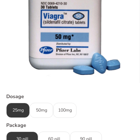
Dosage
25mg
50mg
100mg
Package
30 pill
60 pill
90 pill