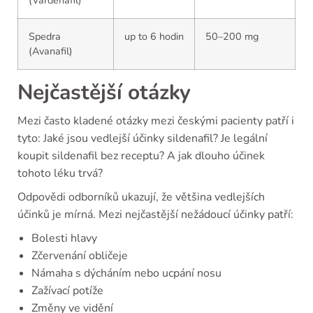
(Vardenafil)
Spedra
up to 6 hodin
50–200 mg
(Avanafil)
Nejčastější otázky
Mezi často kladené otázky mezi českými pacienty patří i
tyto: Jaké jsou vedlejší účinky sildenafil? Je legální
koupit sildenafil bez receptu? A jak dlouho účinek
tohoto léku trvá?
Odpovědi odborníků ukazují, že většina vedlejších
účinků je mírná. Mezi nejčastější nežádoucí účinky patří:
Bolesti hlavy
Zčervenání obličeje
Námaha s dýcháním nebo ucpání nosu
Zažívací potíže
Změny ve vidění