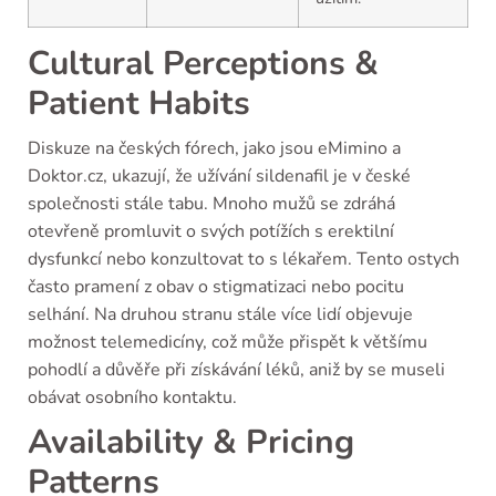
Cultural Perceptions &
Patient Habits
Diskuze na českých fórech, jako jsou eMimino a
Doktor.cz, ukazují, že užívání sildenafil je v české
společnosti stále tabu. Mnoho mužů se zdráhá
otevřeně promluvit o svých potížích s erektilní
dysfunkcí nebo konzultovat to s lékařem. Tento ostych
často pramení z obav o stigmatizaci nebo pocitu
selhání. Na druhou stranu stále více lidí objevuje
možnost telemedicíny, což může přispět k většímu
pohodlí a důvěře při získávání léků, aniž by se museli
obávat osobního kontaktu.
Availability & Pricing
Patterns