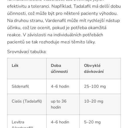
efektivitu a toleranci. Například, Tadalafil má delší dobu
účinnosti, což může být pro některé pacienty výhodou.
Na druhou stranu, Vardenafil může mít rychlejší nástup
účinku, což lze ocenit, pokud je potřeba okamžitá
reakce. V závislosti na individuálních potřebách
pacientů se tak rozhoduje mezi těmito léky.
Srovnávací tabulka:
Lék
Doba
Obvyklé
účinnosti
dávkování
Sildenafil
4–6 hodin
25–100 mg
Cialis (Tadalafil)
up to 36
10–20 mg
hodin
Levitra
4–6 hodin
5–20 mg