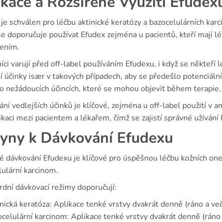
ikace a Rozšířené Využití Efudex
je schválen pro léčbu aktinické keratózy a bazocelulárních ka
 doporučuje používat Efudex zejména u pacientů, kteří mají léz
ením.
ci varují před off-label používáním Efudexu, i když se někteří lé
ší účinky især v takových případech, aby se předešlo potenciál
 o nežádoucích účincích, které se mohou objevit během terapie
ní vedlejších účinků je klíčové, zejména u off-label použití v 
aci mezi pacientem a lékařem, čímž se zajistí správné užívání 
yny k Dávkování Efudexu
é dávkování Efudexu je klíčové pro úspěšnou léčbu kožních onem
lulární karcinom.
rdní dávkovací režimy doporučují:
nická keratóza: Aplikace tenké vrstvy dvakrát denně (ráno a ve
celulární karcinom: Aplikace tenké vrstvy dvakrát denně (rán