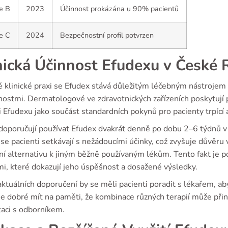
e B
2023
Účinnost prokázána u 90% pacientů
e C
2024
Bezpečnostní profil potvrzen
nická Účinnost Efudexu v České 
é klinické praxi se Efudex stává důležitým léčebným nástroj
nostmi. Dermatologové ve zdravotnických zařízeních poskytují p
i Efudexu jako součást standardních pokynů pro pacienty trpící 
 doporučují používat Efudex dvakrát denně po dobu 2–6 týdnů 
se pacienti setkávají s nežádoucími účinky, což zvyšuje důvěru v
ní alternativu k jiným běžně používaným lékům. Tento fakt je p
mi, které dokazují jeho úspěšnost a dosažené výsledky.
ktuálních doporučení by se měli pacienti poradit s lékařem, aby 
Je dobré mít na paměti, že kombinace různých terapií může přiná
taci s odborníkem.