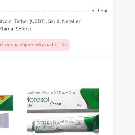
5-9 dní
coin, Tether (USDТ), Skrill, Neteller,
Klarna (Sofort)
oštou) na objednávky nad € 150
Protopic