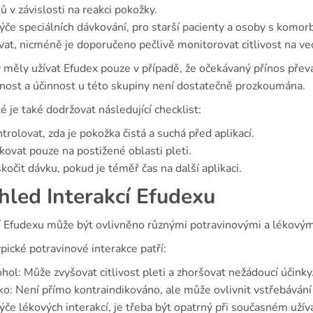
ů v závislosti na reakci pokožky.
ýče speciálních dávkování, pro starší pacienty a osoby s komor
at, nicméně je doporučeno pečlivě monitorovat citlivost na ved
 měly užívat Efudex pouze v případě, že očekávaný přínos převa
nost a účinnost u této skupiny není dostatečně prozkoumána.
é je také dodržovat následující checklist:
trolovat, zda je pokožka čistá a suchá před aplikací.
kovat pouze na postižené oblasti pleti.
kočit dávku, pokud je téměř čas na další aplikaci.
hled Interakcí Efudexu
í Efudexu může být ovlivněno různými potravinovými a lékovým
pické potravinové interakce patří:
hol: Může zvyšovat citlivost pleti a zhoršovat nežádoucí účinky
o: Není přímo kontraindikováno, ale může ovlivnit vstřebávání 
ýče lékových interakcí, je třeba být opatrný při současném užív