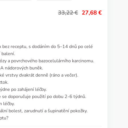
33,22
€
27,68
€
x bez receptu, s dodáním do 5–14 dnů po celé
 balení.
atózy a povrchového bazocelulárního karcinomu.
DNA nádorových buněk.
é vrstvy dvakrát denně (ráno a večer).
ztok.
ýdne po zahájení léčby.
le se doporučuje použití po dobu 2-6 týdnů.
 léčby.
lní bolest, zarudnutí a šupinatění pokožky.
ptu?