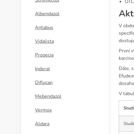
Stromectol
OTC 
Akt
Albendazol
V obdo
Antabus
specifi
dostup
Vidalista
První v
Propecia
karcino
Dále, s
Inderal
Efudexu
Diflucan
dosahov
V tabul
Mebendazol
Stud
Vermox
Aldara
Studi