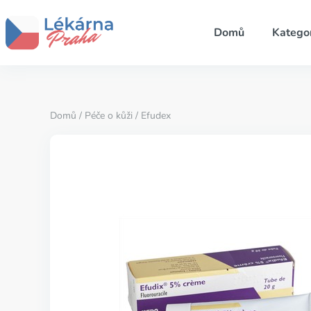
Domů
Katego
Domů
/
Péče o kůži
/ Efudex