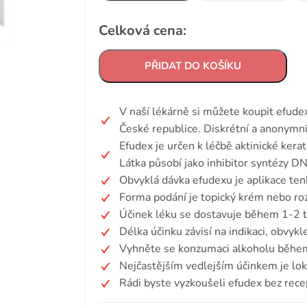
Celková cena:
PŘIDAT DO KOŠÍKU
V naší lékárně si můžete koupit efude
České republice. Diskrétní a anonymní
Efudex je určen k léčbě aktinické ker
Látka působí jako inhibitor syntézy 
Obvyklá dávka efudexu je aplikace tenk
Forma podání je topický krém nebo ro
Účinek léku se dostavuje během 1-2 t
Délka účinku závisí na indikaci, obvyk
Vyhněte se konzumaci alkoholu během
Nejčastějším vedlejším účinkem je loká
Rádi byste vyzkoušeli efudex bez rece