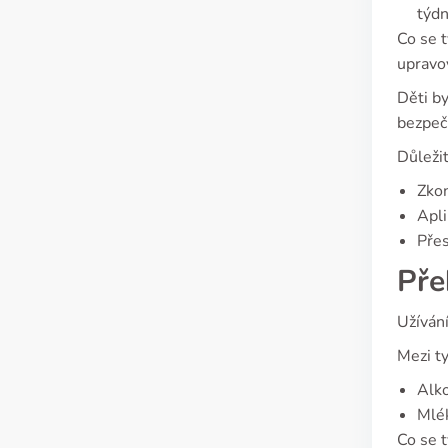
týdn
Co se t
upravov
Děti by
bezpeč
Důležit
Zkon
Apli
Přes
Pře
Užíván
Mezi ty
Alko
Mlék
Co se t