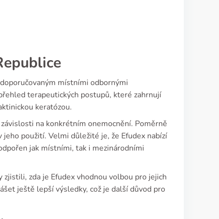
Republice
em doporučovaným místními odbornými
řehled terapeutických postupů, které zahrnují
aktinickou keratózou.
v závislosti na konkrétním onemocnění. Poměrně
 jeho použití. Velmi důležité je, že Efudex nabízí
odpořen jak místními, tak i mezinárodními
zjistili, zda je Efudex vhodnou volbou pro jejich
šet ještě lepší výsledky, což je další důvod pro