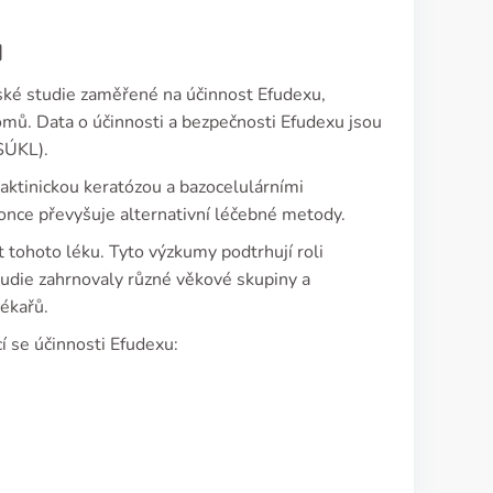
u
ské studie zaměřené na účinnost Efudexu,
nomů. Data o účinnosti a bezpečnosti Efudexu jsou
SÚKL).
 aktinickou keratózou a bazocelulárními
konce převyšuje alternativní léčebné metody.
t tohoto léku. Tyto výzkumy podtrhují roli
Studie zahrnovaly různé věkové skupiny a
lékařů.
cí se účinnosti Efudexu: