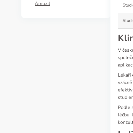
Amoxil
Studi
Studi
Kli
V česk
společ
aplikac
Lékaři
vzácně 
efektiv
studie
Podle a
léčbu. 
konzul