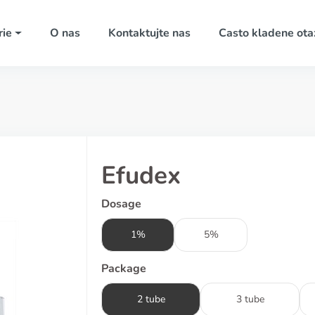
rie
O nas
Kontaktujte nas
Casto kladene ota
Efudex
Dosage
1%
5%
Package
2 tube
3 tube