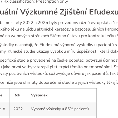
/ Rx classification: Prescription only
uální Výzkumné Zjištění Efudex
bí mezi lety 2022 a 2025 byly provedeny různé evropské a če
ckého léku na léčbu aktinické keratózy a bazocelulárních karci
ná na webových stránkách Státního ústavu pro kontrolu léčiv (
ýsledky naznačují, že Efudex má výborné výsledky u pacientů s
my. Klinické studie ukazují vysokou míru úspěšnosti, která do
pecifické studie provedené na české populaci potvrzují účinnos
 jako první volby v terapii pleti trpící těmito onemocněními. 
aly pozitivních výsledků, což zvyšuje důvěru jak pacientů, tak 
ce níže jsou shrnuty doporučené studie a jejich výsledky týkají
ie
Rok
Výsledek
e A
2022
Výborné výsledky u 85% pacientů