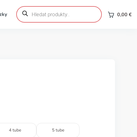
Products
search
zky
0,00
€
4 tube
5 tube