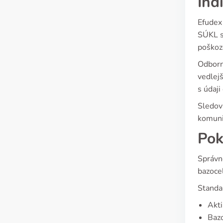
Ind
Efudex 
SÚKL se
poškoz
Odborní
vedlej
s údaji
Sledová
komunik
Pok
Správn
bazoce
Standa
Akti
Bazo