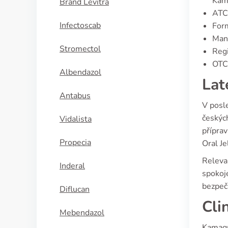
Kam
Brand Levitra
ATC
Infectoscab
Form
Manu
Stromectol
Regi
OTC 
Albendazol
Lat
Antabus
V posle
českých
Vidalista
příprav
Propecia
Oral Jel
Relevan
Inderal
spokoje
bezpeč
Diflucan
Cli
Mebendazol
Kamagra