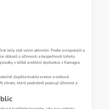
ral Jelly stal velmi aktivním. Podle evropských a
více důkazů o účinnosti a bezpečnosti tohoto
výsledky v léčbě erektilní dysfunkce s Kamagra
natelně zlepšila kvalita erekce a celková
l citrate, které podrobně popisují účinnost a
blic
ativa k tradičním terapiím, jako jsou tablety