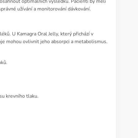
osáhnout optimálních výsledků. Pacienti by měli
správné užívání a monitorování dávkování.
ků. U Kamagra Oral Jelly, který přichází v
poje mohou ovlivnit jeho absorpci a metabolismus.
nků.
u krevního tlaku.