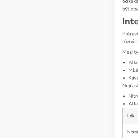
od lék
být ob
Int
Potravi
různých
Mezi ty
Alko
MLék
Káva
Nejčast
Nitr
Alfa
Lék
Nitrá