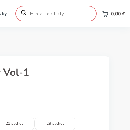
Products
search
zky
0,00
€
 Vol-1
21 sachet
28 sachet