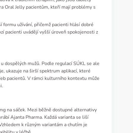
ra Oral Jelly pacientům, kteří mají problémy s
 formu užívání, přičemž pacienti hlásí dobré
í pacienti uvádějí vyšší úroveň spokojenosti z
ce u dospělých mužů. Podle regulací SÚKL se ale
je, ukazuje na širší spektrum aplikací, které
třeb pacientů. V rámci kulturního kontextu může
i.
0 mg na sáček. Mezi běžně dostupné alternativy
rábí Ajanta Pharma. Každá varianta se liší
u. Vzhledem k různým variantám a chutím je
xibilitu v léčbě.