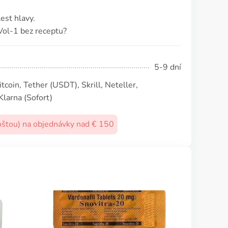
est hlavy.
Vol-1 bez receptu?
5-9 dní
coin, Tether (USDТ), Skrill, Neteller,
Klarna (Sofort)
oštou) na objednávky nad € 150