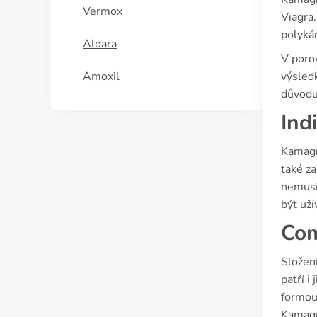
Vermox
Viagra.
polykán
Aldara
V porov
Amoxil
výsledk
důvodu 
Ind
Kamagra
také za
nemusí 
být už
Com
Složení
patří i
formou 
Kamagra