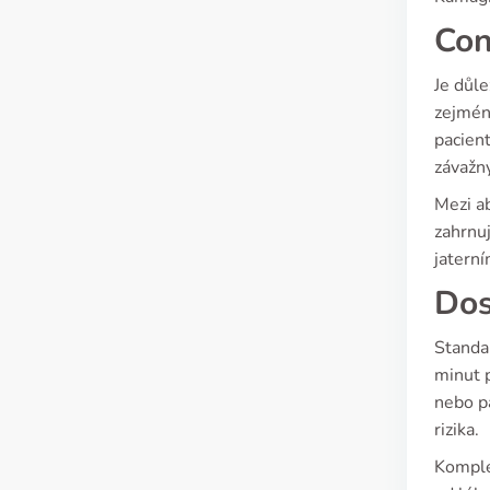
Con
Je důle
zejména
pacient
závažn
Mezi ab
zahrnu
jaterní
Dos
Standa
minut 
nebo p
rizika.
Komplex