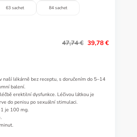
63 sachet
84 sachet
47,74
€
39,78
€
 v naší lékárně bez receptu, s doručením do 5–14
ymní balení.
léčbě erektilní dysfunkce. Léčivou látkou je
 krve do penisu po sexuální stimulaci.
-1 je 100 mg.
.
 minut.