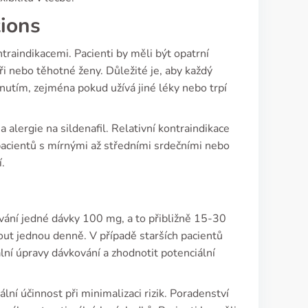
tions
ntraindikacemi. Pacienti by měli být opatrní
ři nebo těhotné ženy. Důležité je, aby každý
nutím, zejména pokud užívá jiné léky nebo trpí
a alergie na sildenafil. Relativní kontraindikace
pacientů s mírnými až středními srdečními nebo
.
vání jedné dávky 100 mg, a to přibližně 15-30
out jednou denně. V případě starších pacientů
ní úpravy dávkování a zhodnotit potenciální
ní účinnost při minimalizaci rizik. Poradenství