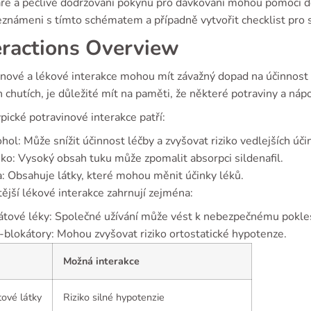
aře a pečlivé dodržování pokynů pro dávkování mohou pomoci d
eznámeni s tímto schématem a případně vytvořit checklist pro 
eractions Overview
nové a lékové interakce mohou mít závažný dopad na účinnost lé
 chutích, je důležité mít na paměti, že některé potraviny a ná
pické potravinové interakce patří:
hol: Může snížit účinnost léčby a zvyšovat riziko vedlejších úči
o: Vysoký obsah tuku může zpomalit absorpci sildenafil.
: Obsahuje látky, které mohou měnit účinky léků.
ější lékové interakce zahrnují zejména:
átové léky: Společné užívání může vést k nebezpečnému pokles
-blokátory: Mohou zvyšovat riziko ortostatické hypotenze.
Možná interakce
tové látky
Riziko silné hypotenzie