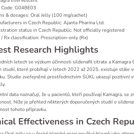
agra Effervescent
 Code: G04BE03
s & dosages: Oral Jelly (100 mg/sachet)
facturers in Czech Republic: Ajanta Pharma Ltd.
stration status in Czech Republic: Not officially registered
/ Rx classification: Prescription-only (Rx)
est Research Highlights
dních letech se výzkum účinnosti sildenafil citrate a Kamagra O
 studií, které probíhají v letech 2022 až 2025, existuje stále 
ku. Studie zveřejněné prostřednictvím SÚKL ukazují pozitivní 
ly.
tní data naznačují, že u pacientů, kteří používají Kamagra, se z
nost. Níže je přehled některých doporučených studií o sildenafi
nost tohoto přípravku.
nical Effectiveness in Czech Repu
 Oral Jelly se v české klinické praxi používá hlavně jako altern