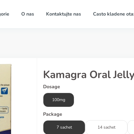
orie
O nas
Kontaktujte nas
Casto kladene ota
Kamagra Oral Jelly
Dosage
100mg
Package
7 sachet
14 sachet