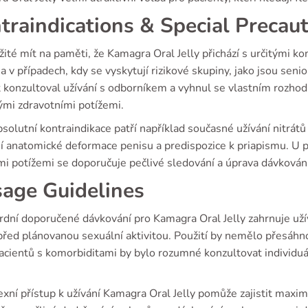
traindications & Special Precau
žité mít na paměti, že Kamagra Oral Jelly přichází s určitými ko
 v případech, kdy se vyskytují rizikové skupiny, jako jsou senio
 konzultoval užívání s odborníkem a vyhnul se vlastním rozhod
ými zdravotními potížemi.
solutní kontraindikace patří například současné užívání nitrátů 
jí anatomické deformace penisu a predispozice k priapismu. U 
mi potížemi se doporučuje pečlivé sledování a úprava dávkování
age Guidelines
rdní doporučené dávkování pro Kamagra Oral Jelly zahrnuje uží
před plánovanou sexuální aktivitou. Použití by nemělo přesáhn
acientů s komorbiditami by bylo rozumné konzultovat individuál
ní přístup k užívání Kamagra Oral Jelly pomůže zajistit maximál