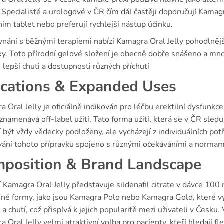
 Specialisté a urologové v ČR čím dál častěji doporučují Kamag
ím tablet nebo preferují rychlejší nástup účinku.
nání s běžnými terapiemi nabízí Kamagra Oral Jelly pohodlnější
y. Toto přírodní gelové složení je obecně dobře snášeno a mnoz
lepší chuti a dostupnosti různých příchutí
ications & Expanded Uses
 Oral Jelly je oficiálně indikován pro léčbu erektilní dysfunk
znamenává off-label užití. Tato forma užití, která se v ČR sledu
být vždy vědecky podloženy, ale vycházejí z individuálních po
ívání tohoto přípravku spojeno s různými očekáváními a normam
position & Brand Landscape
 Kamagra Oral Jelly představuje sildenafil citrate v dávce 10
 jiné formy, jako jsou Kamagra Polo nebo Kamagra Gold, které vy
a chutí, což přispívá k jejich popularitě mezi uživateli v Česk
 Oral Jelly velmi atraktivní volba pro pacienty, kteří hledají fle