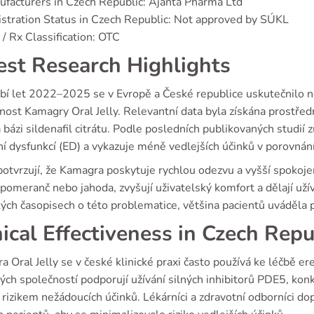
facturers in Czech Republic: Ajanta Pharma Ltd
stration Status in Czech Republic: Not approved by SÚKL
/ Rx Classification: OTC
est Research Highlights
bí let 2022–2025 se v Evropě a České republice uskutečnilo ně
ost Kamagry Oral Jelly. Relevantní data byla získána prostřed
 bázi sildenafil citrátu. Podle posledních publikovaných studi
ní dysfunkcí (ED) a vykazuje méně vedlejších účinků v porovnání
otvrzují, že Kamagra poskytuje rychlou odezvu a vyšší spokoje
pomeranč nebo jahoda, zvyšují uživatelský komfort a dělají uží
ých časopisech o této problematice, většina pacientů uváděla 
nical Effectiveness in Czech Repu
 Oral Jelly se v české klinické praxi často používá ke léčbě e
ch společností podporují užívání silných inhibitorů PDE5, konkré
rizikem nežádoucích účinků. Lékárníci a zdravotní odborníci dop