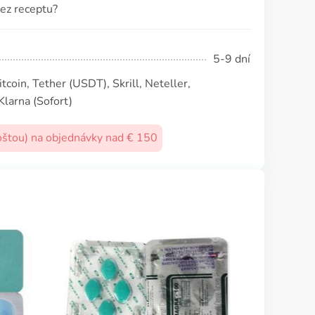
bez receptu?
5-9 dní
coin, Tether (USDТ), Skrill, Neteller,
Klarna (Sofort)
oštou) na objednávky nad € 150