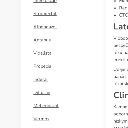
Infectoscab
Manu
Regi
Stromectol
OTC 
Lat
Albendazol
V obdo
Antabus
bezpečn
léků na
Vidalista
erektil
Propecia
Údaje p
banán, 
Inderal
lékařsk
Diflucan
Cli
Mebendazol
Kamagra
odborný
Vermox
nízkým 