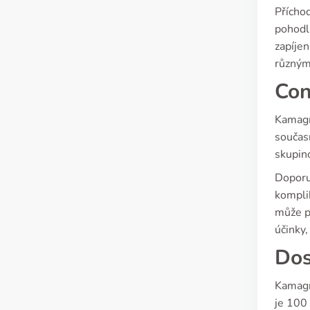
Příchod
pohodln
zapíjen
různým
Con
Kamagra
součas
skupin
Doporuč
komplik
může p
účinky
Dos
Kamagra
je 100