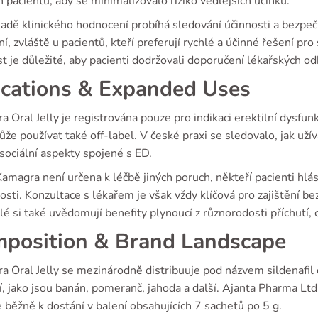
h pacientů, aby se minimalizovalo riziko vedlejších účinků.
ladě klinického hodnocení probíhá sledování účinnosti a bezpeč
ní, zvláště u pacientů, kteří preferují rychlé a účinné řešení p
t je důležité, aby pacienti dodržovali doporučení lékařských od
ications & Expanded Uses
 Oral Jelly je registrována pouze pro indikaci erektilní dysfu
že používat také off-label. V české praxi se sledovalo, jak uží
sociální aspekty spojené s ED.
Kamagra není určena k léčbě jiných poruch, někteří pacienti hlá
sti. Konzultace s lékařem je však vždy klíčová pro zajištění b
lé si také uvědomují benefity plynoucí z různorodosti příchutí, 
position & Brand Landscape
 Oral Jelly se mezinárodně distribuuje pod názvem sildenafil c
í, jako jsou banán, pomeranč, jahoda a další. Ajanta Pharma Lt
e běžně k dostání v balení obsahujících 7 sachetů po 5 g.