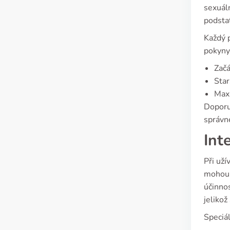
sexuáln
podsta
Každý p
pokyny 
Začá
Star
Maxi
Doporu
správné
Int
Při uží
mohou 
účinnos
jeliko
Speciál