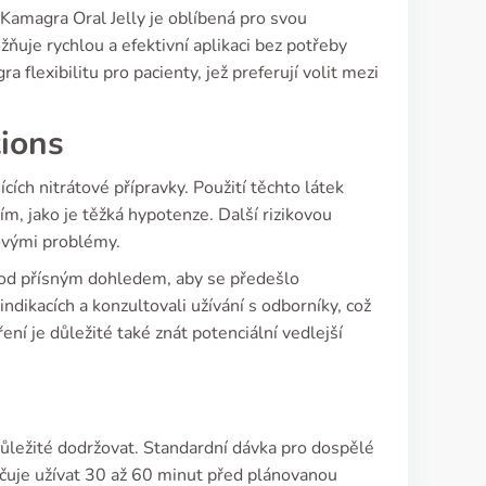
k Kamagra Oral Jelly je oblíbená pro svou
ňuje rychlou a efektivní aplikaci bez potřeby
 flexibilitu pro pacienty, jež preferují volit mezi
tions
cích nitrátové přípravky. Použití těchto látek
, jako je těžká hypotenze. Další rizikovou
novými problémy.
li pod přísným dohledem, aby se předešlo
indikacích a konzultovali užívání s odborníky, což
 je důležité také znát potenciální vedlejší
důležité dodržovat. Standardní dávka pro dospělé
čuje užívat 30 až 60 minut před plánovanou