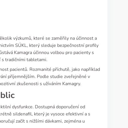
kolik výzkumů, které se zaměřily na účinnost a
nictvím SÚKL, který sleduje bezpečnostní profily
í zůstává Kamagra účinnou volbou pro pacienty s
 s tradičními tabletami.
nost pacientů. Rozmanité příchutě, jako například
vání příjemnějším. Podle studie zveřejněné v
pozitivní zkušenosti s užíváním Kamagry.
blic
rektilní dysfunkce. Dostupná doporučení od
tně sildenafil, který je vysoce efektivní a s
oručují začít s nižšími dávkami, zejména u