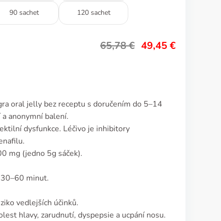
90 sachet
120 sachet
65,78
€
49,45
€
ra oral jelly bez receptu s doručením do 5–14
í a anonymní balení.
ektilní dysfunkce. Léčivo je inhibitory
enafilu.
00 mg (jedno 5g sáček).
a 30–60 minut.
ziko vedlejších účinků.
olest hlavy, zarudnutí, dyspepsie a ucpání nosu.