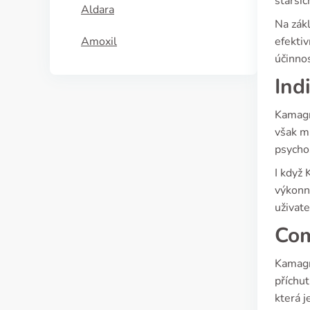
staršíc
Aldara
Na zák
Amoxil
efektiv
účinnos
Ind
Kamagra
však mů
psycho
I když 
výkonno
uživate
Com
Kamagra
příchut
která j