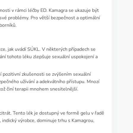
nosti v rámci léčby ED. Kamagra se ukazuje být
ro své problémy. Pro větší bezpečnost a optimální
borníků.
nkce, jak uvádí SÚKL. V některých případech se
vání tohoto léku zlepšuje sexuální uspokojení a
sí pozitivní zkušenosti se zvýšením sexuální
ezpečného užívání a adekvátního přístupu. Mnozí
což činí terapii mnohem snesitelnější.
itrát. Tento lék je dostupný ve formě gelu v řadě
d, indický výrobce, dominuje trhu s Kamagrou,