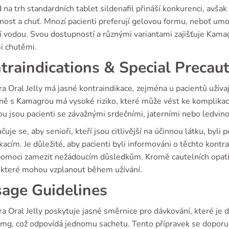
 na trh standardních tablet sildenafil přináší konkurenci, avša
ost a chuť. Mnozí pacienti preferují gelovou formu, neboť umož
í vodou. Svou dostupností a různými variantami zajišťuje Kamagra
i chutěmi.
traindications & Special Precau
 Oral Jelly má jasné kontraindikace, zejména u pacientů užívají
ně s Kamagrou má vysoké riziko, které může vést ke komplikacím
ou jsou pacienti se závažnými srdečními, jaterními nebo ledvi
uje se, aby senioři, kteří jsou citlivější na účinnou látku, by
acím. Je důležité, aby pacienti byli informováni o těchto kontra
omoci zamezit nežádoucím důsledkům. Kromě cautelních opatření
, které mohou vzplanout během užívání.
age Guidelines
 Oral Jelly poskytuje jasné směrnice pro dávkování, které je 
 mg, což odpovídá jednomu sachetu. Tento přípravek se doporu