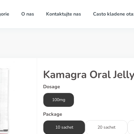
orie
O nas
Kontaktujte nas
Casto kladene ota
Kamagra Oral Jell
Dosage
100mg
Package
10 sachet
20 sachet