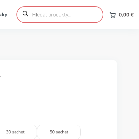
Products
search
zky
0,00
€
y
30 sachet
50 sachet