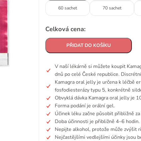
60 sachet
70 sachet
Celková cena:
PŘIDAT DO KOŠÍKU
V naší lékárně si můžete koupit Kamag
dnů po celé České republice. Discrétn
Kamagra oral jelly je určena k léčbě er
fosfodiesterázy typu 5, konkrétně sild
Obvyklá dávka Kamagra oral jelly je 1
Forma podání je orální gel.
Účinek léku začne působit přibližně z
Doba účinnosti je přibližně 4–6 hodin.
Nepijte alkohol, protože může zvýšit ri
Nejčastějšími vedlejšími účinky jsou b