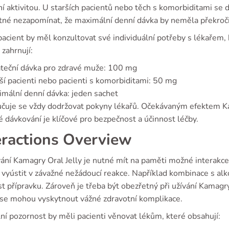
í aktivitou. U starších pacientů nebo těch s komorbiditami se 
tné nezapomínat, že maximální denní dávka by neměla překroči
acient by měl konzultovat své individuální potřeby s lékařem,
zahrnují:
teční dávka pro zdravé muže: 100 mg
ší pacienti nebo pacienti s komorbiditami: 50 mg
mální denní dávka: jeden sachet
čuje se vždy dodržovat pokyny lékařů. Očekávaným efektem Kam
 dávkování je klíčové pro bezpečnost a účinnost léčby.
eractions Overview
vání Kamagry Oral Jelly je nutné mít na paměti možné interakce
vyústit v závažné nežádoucí reakce. Například kombinace s alk
t přípravku. Zároveň je třeba být obezřetný při užívání Kamagry
ž se mohou vyskytnout vážné zdravotní komplikace.
ní pozornost by měli pacienti věnovat lékům, které obsahují: