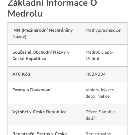
Základní Informace O
Medrolu
INN (Mezinárodní Nechráněný
Methylprednisolon
Název)
Současné Obchodní Názvy v
Medrol, Depo-
České Republice
Medrol
ATC Kód
H02AB04
Formy a Dávkování
tablety, injekce,
depo injekce
Výrobci v České Republice
Pfizer, Sanofi, a
další
Registrační Status v České
Registrováno