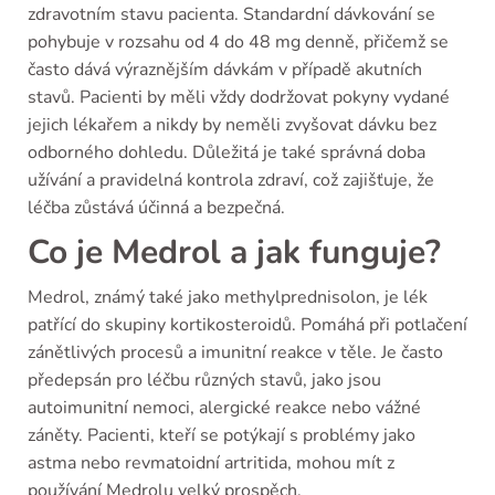
zdravotním stavu pacienta. Standardní dávkování se
pohybuje v rozsahu od 4 do 48 mg denně, přičemž se
často dává výraznějším dávkám v případě akutních
stavů. Pacienti by měli vždy dodržovat pokyny vydané
jejich lékařem a nikdy by neměli zvyšovat dávku bez
odborného dohledu. Důležitá je také správná doba
užívání a pravidelná kontrola zdraví, což zajišťuje, že
léčba zůstává účinná a bezpečná.
Co je Medrol a jak funguje?
Medrol, známý také jako methylprednisolon, je lék
patřící do skupiny kortikosteroidů. Pomáhá při potlačení
zánětlivých procesů a imunitní reakce v těle. Je často
předepsán pro léčbu různých stavů, jako jsou
autoimunitní nemoci, alergické reakce nebo vážné
záněty. Pacienti, kteří se potýkají s problémy jako
astma nebo revmatoidní artritida, mohou mít z
používání Medrolu velký prospěch.