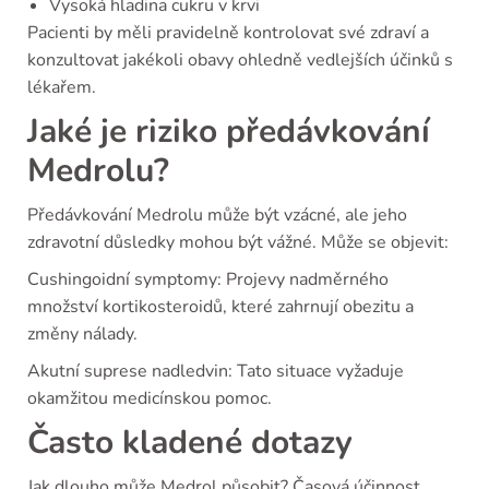
Vysoká hladina cukru v krvi
Pacienti by měli pravidelně kontrolovat své zdraví a
konzultovat jakékoli obavy ohledně vedlejších účinků s
lékařem.
Jaké je riziko předávkování
Medrolu?
Předávkování Medrolu může být vzácné, ale jeho
zdravotní důsledky mohou být vážné. Může se objevit:
Cushingoidní symptomy: Projevy nadměrného
množství kortikosteroidů, které zahrnují obezitu a
změny nálady.
Akutní suprese nadledvin: Tato situace vyžaduje
okamžitou medicínskou pomoc.
Často kladené dotazy
Jak dlouho může Medrol působit? Časová účinnost