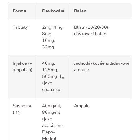
Forma
Dávkování
Balení
Tablety
2mg, 4mg,
Blistr (10/20/30),
8mg,
dávkovací balení
16mg,
32mg
Injekce (v
40mg,
Jednodávkové/multidávkové
ampulích)
125mg,
ampule
500mg, 1g
(jako
sodná sůl)
Suspense
40mg/ml,
Ampule
(IM)
80mg/ml
(jako
acetát pro
Depo-
Medrol)