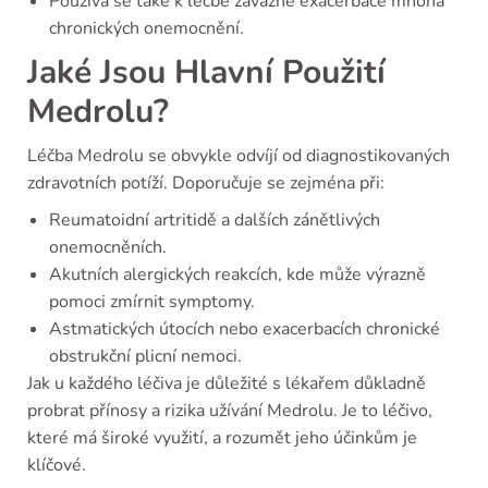
Používá se také k léčbě závažné exacerbace mnoha
chronických onemocnění.
Jaké Jsou Hlavní Použití
Medrolu?
Léčba Medrolu se obvykle odvíjí od diagnostikovaných
zdravotních potíží. Doporučuje se zejména při:
Reumatoidní artritidě a dalších zánětlivých
onemocněních.
Akutních alergických reakcích, kde může výrazně
pomoci zmírnit symptomy.
Astmatických útocích nebo exacerbacích chronické
obstrukční plicní nemoci.
Jak u každého léčiva je důležité s lékařem důkladně
probrat přínosy a rizika užívání Medrolu. Je to léčivo,
které má široké využití, a rozumět jeho účinkům je
klíčové.