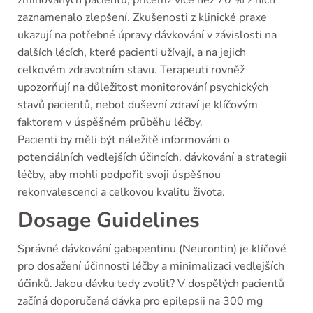
zmiňovaných pacientů, přičemž více než 70 % z nich
zaznamenalo zlepšení. Zkušenosti z klinické praxe
ukazují na potřebné úpravy dávkování v závislosti na
dalších lécích, které pacienti užívají, a na jejich
celkovém zdravotním stavu. Terapeuti rovněž
upozorňují na důležitost monitorování psychických
stavů pacientů, neboť duševní zdraví je klíčovým
faktorem v úspěšném průběhu léčby.
Pacienti by měli být náležitě informováni o
potenciálních vedlejších účincích, dávkování a strategii
léčby, aby mohli podpořit svoji úspěšnou
rekonvalescenci a celkovou kvalitu života.
Dosage Guidelines
Správné dávkování gabapentinu (Neurontin) je klíčové
pro dosažení účinnosti léčby a minimalizaci vedlejších
účinků. Jakou dávku tedy zvolit? V dospělých pacientů
začíná doporučená dávka pro epilepsii na 300 mg