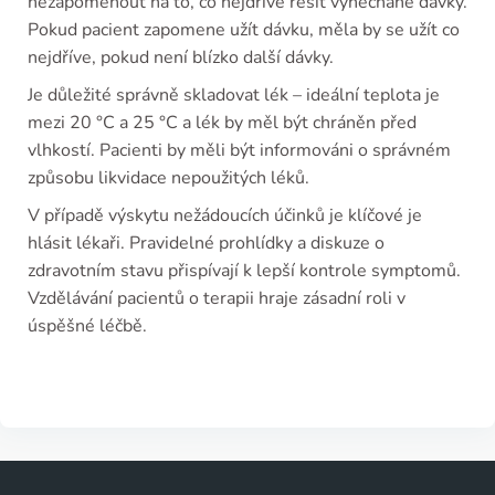
nezapomenout na to, co nejdříve řešit vynechané dávky.
Pokud pacient zapomene užít dávku, měla by se užít co
nejdříve, pokud není blízko další dávky.
Je důležité správně skladovat lék – ideální teplota je
mezi 20 °C a 25 °C a lék by měl být chráněn před
vlhkostí. Pacienti by měli být informováni o správném
způsobu likvidace nepoužitých léků.
V případě výskytu nežádoucích účinků je klíčové je
hlásit lékaři. Pravidelné prohlídky a diskuze o
zdravotním stavu přispívají k lepší kontrole symptomů.
Vzdělávání pacientů o terapii hraje zásadní roli v
úspěšné léčbě.