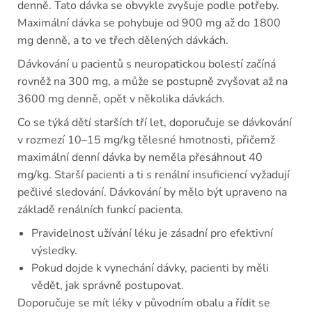
denně. Tato dávka se obvykle zvyšuje podle potřeby.
Maximální dávka se pohybuje od 900 mg až do 1800
mg denně, a to ve třech dělených dávkách.
Dávkování u pacientů s neuropatickou bolestí začíná
rovněž na 300 mg, a může se postupně zvyšovat až na
3600 mg denně, opět v několika dávkách.
Co se týká dětí starších tří let, doporučuje se dávkování
v rozmezí 10–15 mg/kg tělesné hmotnosti, přičemž
maximální denní dávka by neměla přesáhnout 40
mg/kg. Starší pacienti a ti s renální insuficiencí vyžadují
pečlivé sledování. Dávkování by mělo být upraveno na
základě renálních funkcí pacienta.
Pravidelnost užívání léku je zásadní pro efektivní
výsledky.
Pokud dojde k vynechání dávky, pacienti by měli
vědět, jak správně postupovat.
Doporučuje se mít léky v původním obalu a řídit se