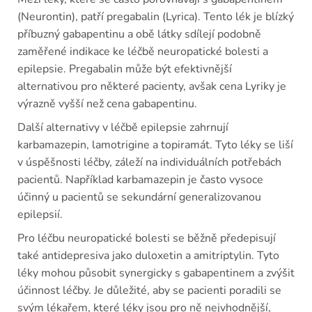
(Neurontin), patří pregabalin (Lyrica). Tento lék je blízký
příbuzný gabapentinu a obě látky sdílejí podobně
zaměřené indikace ke léčbě neuropatické bolesti a
epilepsie. Pregabalin může být efektivnější
alternativou pro některé pacienty, avšak cena Lyriky je
výrazně vyšší než cena gabapentinu.
Další alternativy v léčbě epilepsie zahrnují
karbamazepin, lamotrigine a topiramát. Tyto léky se liší
v úspěšnosti léčby, záleží na individuálních potřebách
pacientů. Například karbamazepin je často vysoce
účinný u pacientů se sekundární generalizovanou
epilepsií.
Pro léčbu neuropatické bolesti se běžně předepisují
také antidepresiva jako duloxetin a amitriptylin. Tyto
léky mohou působit synergicky s gabapentinem a zvýšit
účinnost léčby. Je důležité, aby se pacienti poradili se
svým lékařem, které léky jsou pro ně nejvhodnější,