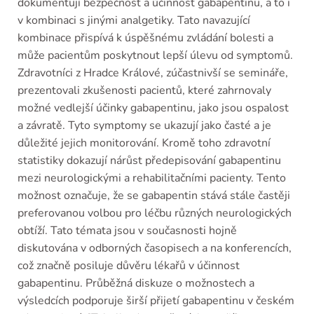
dokumentují bezpečnost a účinnost gabapentinu, a to i
v kombinaci s jinými analgetiky. Tato navazující
kombinace přispívá k úspěšnému zvládání bolesti a
může pacientům poskytnout lepší úlevu od symptomů.
Zdravotníci z Hradce Králové, zúčastnivší se semináře,
prezentovali zkušenosti pacientů, které zahrnovaly
možné vedlejší účinky gabapentinu, jako jsou ospalost
a závratě. Tyto symptomy se ukazují jako časté a je
důležité jejich monitorování. Kromě toho zdravotní
statistiky dokazují nárůst předepisování gabapentinu
mezi neurologickými a rehabilitačními pacienty. Tento
možnost označuje, že se gabapentin stává stále častěji
preferovanou volbou pro léčbu různých neurologických
obtíží. Tato témata jsou v současnosti hojně
diskutována v odborných časopisech a na konferencích,
což značně posiluje důvěru lékařů v účinnost
gabapentinu. Průběžná diskuze o možnostech a
výsledcích podporuje širší přijetí gabapentinu v českém