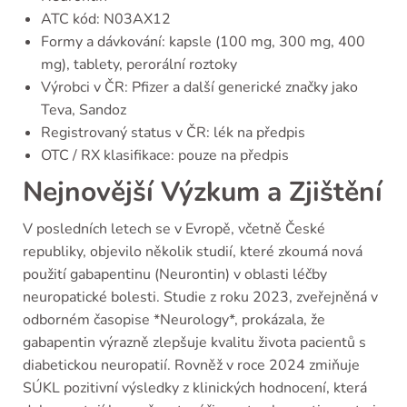
ATC kód: N03AX12
Formy a dávkování: kapsle (100 mg, 300 mg, 400
mg), tablety, perorální roztoky
Výrobci v ČR: Pfizer a další generické značky jako
Teva, Sandoz
Registrovaný status v ČR: lék na předpis
OTC / RX klasifikace: pouze na předpis
Nejnovější Výzkum a Zjištění
V posledních letech se v Evropě, včetně České
republiky, objevilo několik studií, které zkoumá nová
použití gabapentinu (Neurontin) v oblasti léčby
neuropatické bolesti. Studie z roku 2023, zveřejněná v
odborném časopise *Neurology*, prokázala, že
gabapentin výrazně zlepšuje kvalitu života pacientů s
diabetickou neuropatií. Rovněž v roce 2024 zmiňuje
SÚKL pozitivní výsledky z klinických hodnocení, která