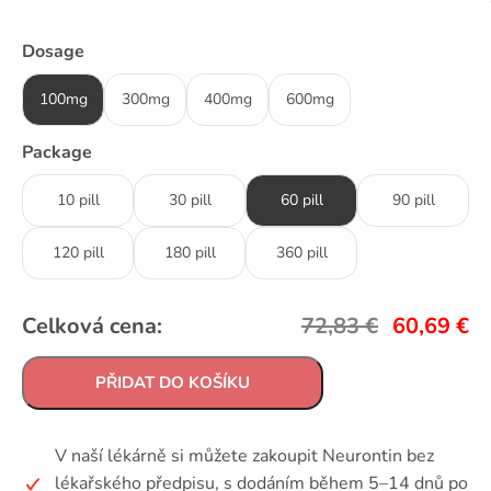
Dosage
100mg
300mg
400mg
600mg
Package
10 pill
30 pill
60 pill
90 pill
120 pill
180 pill
360 pill
Celková cena:
72,83
€
60,69
€
PŘIDAT DO KOŠÍKU
V naší lékárně si můžete zakoupit Neurontin bez
lékařského předpisu, s dodáním během 5–14 dnů po