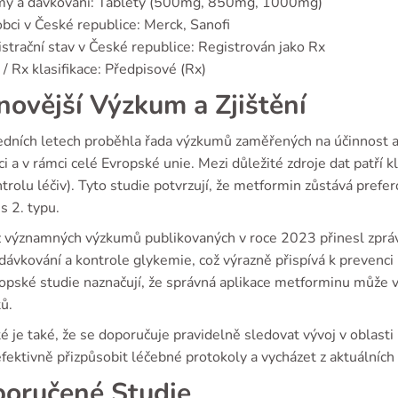
my a dávkování: Tablety (500mg, 850mg, 1000mg)
bci v České republice: Merck, Sanofi
strační stav v České republice: Registrován jako Rx
/ Rx klasifikace: Předpisové (Rx)
novější Výzkum a Zjištění
edních letech proběhla řada výzkumů zaměřených na účinnost 
i a v rámci celé Evropské unie. Mezi důležité zdroje dat patří k
trolu léčiv). Tyto studie potvrzují, že metformin zůstává prefe
s 2. typu.
z významných výzkumů publikovaných v roce 2023 přinesl zpráv
 dávkování a kontrole glykemie, což výrazně přispívá k prevenci
ropské studie naznačují, že správná aplikace metforminu může 
ů.
té je také, že se doporučuje pravidelně sledovat vývoj v obla
efektivně přizpůsobit léčebné protokoly a vycházet z aktuálních
oručené Studie