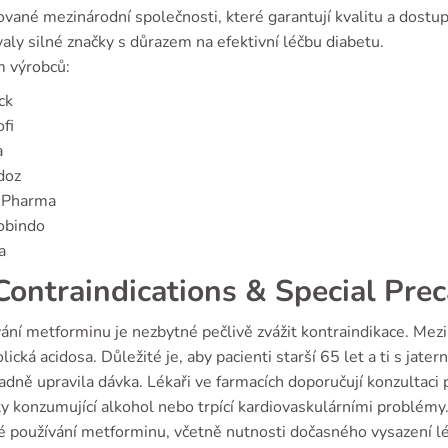
vané mezinárodní společnosti, které garantují kvalitu a dostu
aly silné značky s důrazem na efektivní léčbu diabetu.
 výrobců:
ck
fi
a
doz
 Pharma
obindo
a
ontraindications & Special Prec
vání metforminu je nezbytné pečlivě zvážit kontraindikace. Mezi
ická acidosa. Důležité je, aby pacienti starší 65 let a ti s jat
adně upravila dávka. Lékaři ve farmacích doporučují konzultac
ty konzumující alkohol nebo trpící kardiovaskulárními problémy
é používání metforminu, včetně nutnosti dočasného vysazení l