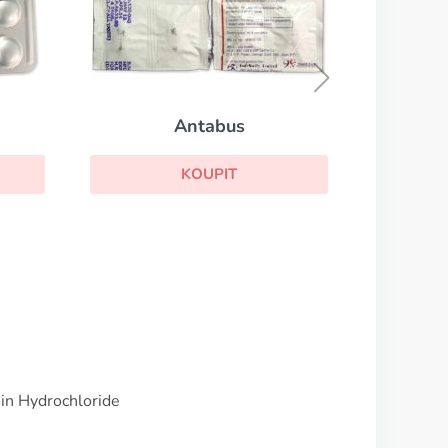
Disulfiram
KOUPIT
us
IT
in Hydrochloride