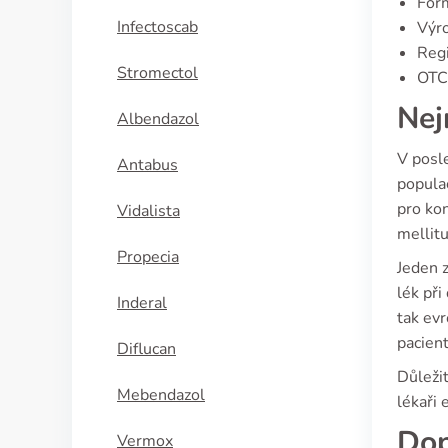
For
Infectoscab
Výro
Regi
Stromectol
OTC 
Nej
Albendazol
V posl
Antabus
populac
pro kon
Vidalista
mellitu
Propecia
Jeden 
lék při
Inderal
tak ev
pacient
Diflucan
Důleži
Mebendazol
lékaři 
Dop
Vermox