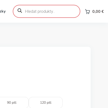
Products
search
zky
0,00
€
90 pill
120 pill