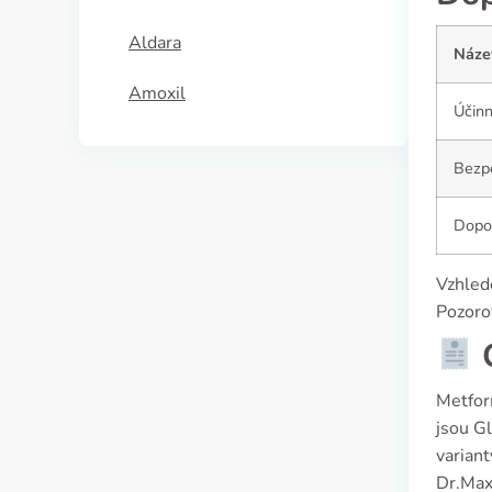
Aldara
Náze
Amoxil
Účinn
Bezpe
Dopo
Vzhlede
Pozoro
C
Metfor
jsou G
varian
Dr.Max 