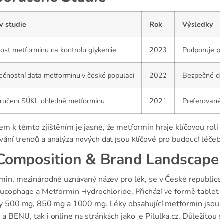
v studie
Rok
Výsledky
ost metforminu na kontrolu glykemie
2023
Podporuje p
čnostní data metforminu v české populaci
2022
Bezpečné d
ručení SÚKL ohledně metforminu
2021
Preferované
m k těmto zjištěním je jasné, že metformin hraje klíčovou roli
vání trendů a analýza nových dat jsou klíčové pro budoucí léče
omposition & Brand Landscape
min, mezinárodně uznávaný název pro lék, se v České republice
lucophage a Metformin Hydrochloride. Přichází ve formě tablet
ty 500 mg, 850 mg a 1000 mg. Léky obsahující metformin jsou 
a BENU, tak i online na stránkách jako je Pilulka.cz. Důležitou 