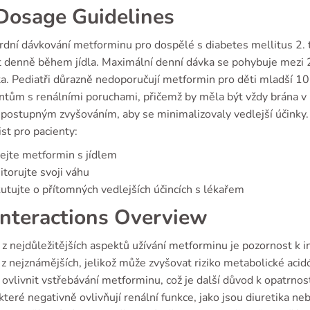
osage Guidelines
rdní dávkování metforminu pro dospělé s diabetes mellitus 2.
t denně během jídla. Maximální denní dávka se pohybuje mezi 
a. Pediatři důrazně nedoporučují metformin pro děti mladší 10
entům s renálními poruchami, přičemž by měla být vždy brána v 
s postupným zvyšováním, aby se minimalizovaly vedlejší účinky.
st pro pacienty:
ejte metformin s jídlem
torujte svoji váhu
utujte o přítomných vedlejších účincích s lékařem
nteractions Overview
z nejdůležitějších aspektů užívání metforminu je pozornost k in
z nejznámějších, jelikož může zvyšovat riziko metabolické acid
ovlivnit vstřebávání metforminu, což je další důvod k opatrno
 které negativně ovlivňují renální funkce, jako jsou diuretika ne