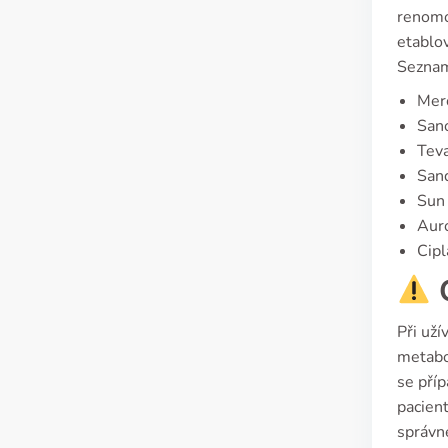
renomo
etablov
Seznam
Mer
Sano
Tev
San
Sun
Aur
Cipl
C
Při uží
metabol
se příp
pacien
správn