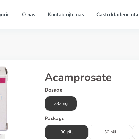
orie
O nas
Kontaktujte nas
Casto kladene ota
Acamprosate
Dosage
333mg
Package
30 pill
60 pill