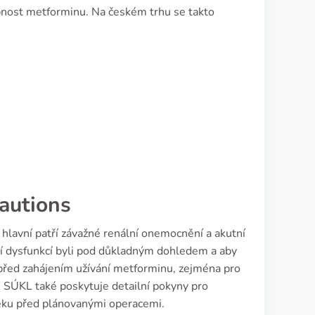
pnost metforminu. Na českém trhu se takto
autions
 hlavní patří závažné renální onemocnění a akutní
erní dysfunkcí byli pod důkladným dohledem a aby
i před zahájením užívání metforminu, zejména pro
. SÚKL také poskytuje detailní pokyny pro
éku před plánovanými operacemi.