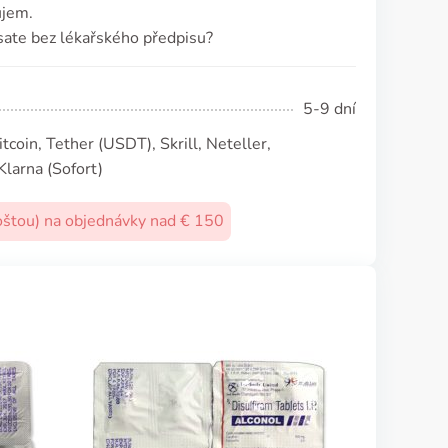
ůjem.
sate bez lékařského předpisu?
5-9 dní
coin, Tether (USDТ), Skrill, Neteller,
Klarna (Sofort)
oštou) na objednávky nad € 150