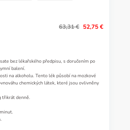
63,31
€
52,75
€
sate bez lékařského předpisu, s doručením po
nymní balení.
osti na alkoholu. Tento lék působí na mozkové
vnováhu chemických látek, které jsou ovlivněny
třikrát denně.
minut.
.