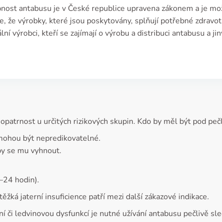
nost antabusu je v České republice upravena zákonem a je možn
je, že výrobky, které jsou poskytovány, splňují potřebné zdravot
lní výrobci, kteří se zajímají o výrobu a distribuci antabusu a j
 a opatrnost u určitých rizikových skupin. Kdo by měl být pod p
 mohou být nepredikovatelné.
by se mu vyhnout.
–24 hodin).
ěžká jaterní insuficience patří mezi další zákazové indikace.
í či ledvinovou dysfunkcí je nutné užívání antabusu pečlivě sle