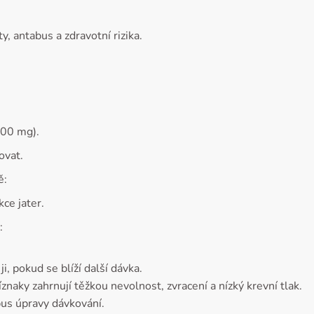
y, antabus a zdravotní rizika.
500 mg).
ovat.
ě:
ce jater.
:
i, pokud se blíží další dávka.
naky zahrnují těžkou nevolnost, zvracení a nízký krevní tlak.
bus úpravy dávkování.