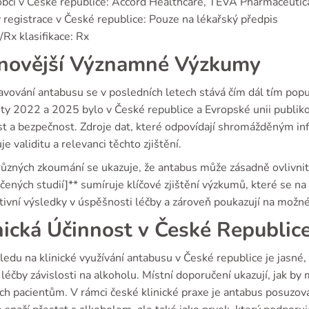
bci v České republice: Accord Healthcare, TEVA Pharmaceutic
 registrace v České republice: Pouze na lékařský předpis
Rx klasifikace: Rx
novější Významné Výzkumy
avování antabusu se v posledních letech stává čím dál tím pop
ety 2022 a 2025 bylo v České republice a Evropské unii publiko
st a bezpečnost. Zdroje dat, které odpovídají shromážděným inf
je validitu a relevanci těchto zjištění.
různých zkoumání se ukazuje, že antabus může zásadně ovlivnit
ených studií]** sumíruje klíčové zjištění výzkumů, které se na
tivní výsledky v úspěšnosti léčby a zároveň poukazují na možné
nická Účinnost v České Republic
ledu na klinické využívání antabusu v České republice je jasné,
 léčby závislosti na alkoholu. Místní doporučení ukazují, jak by
h pacientům. V rámci české klinické praxe je antabus posuzová