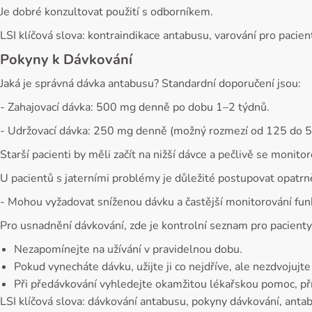
Je dobré konzultovat použití s odborníkem.
LSI klíčová slova: kontraindikace antabusu, varování pro pacient
Pokyny k Dávkování
Jaká je správná dávka antabusu? Standardní doporučení jsou:
- Zahajovací dávka: 500 mg denně po dobu 1–2 týdnů.
- Udržovací dávka: 250 mg denně (možný rozmezí od 125 do 
Starší pacienti by měli začít na nižší dávce a pečlivě se monitor
U pacientů s jaterními problémy je důležité postupovat opatrn
- Mohou vyžadovat sníženou dávku a častější monitorování funk
Pro usnadnění dávkování, zde je kontrolní seznam pro pacienty
Nezapomínejte na užívání v pravidelnou dobu.
Pokud vynecháte dávku, užijte ji co nejdříve, ale nezdvojujte j
Při předávkování vyhledejte okamžitou lékařskou pomoc, příz
LSI klíčová slova: dávkování antabusu, pokyny dávkování, anta