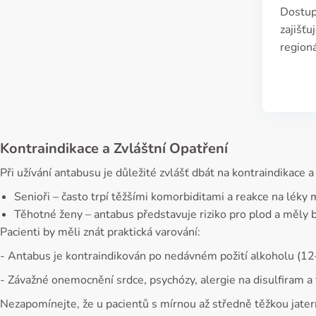
Dostup
zajišťu
regioná
Kontraindikace a Zvláštní Opatření
Při užívání antabusu je důležité zvlášť dbát na kontraindikace
Senioři – často trpí těžšími komorbiditami a reakce na léky
Těhotné ženy – antabus představuje riziko pro plod a měly 
Pacienti by měli znát praktická varování:
- Antabus je kontraindikován po nedávném požití alkoholu (12
- Závažné onemocnění srdce, psychózy, alergie na disulfiram a t
Nezapomínejte, že u pacientů s mírnou až středně těžkou jatern