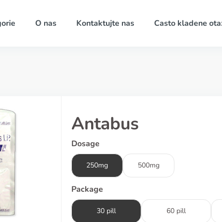
orie
O nas
Kontaktujte nas
Casto kladene ota
Antabus
Dosage
250mg
500mg
Package
30 pill
60 pill