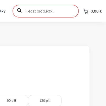
Products
search
zky
0,00
€
90 pill
120 pill