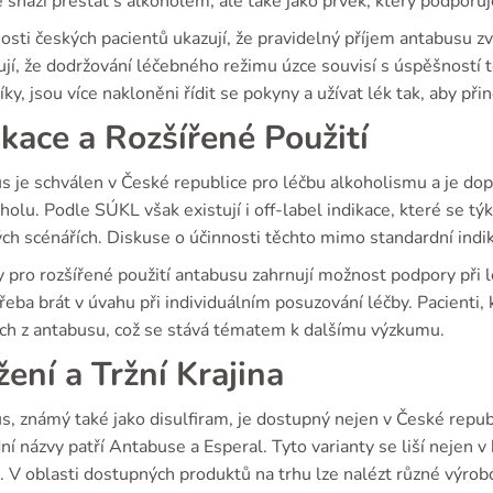
e snaží přestat s alkoholem, ale také jako prvek, který podporu
sti českých pacientů ukazují, že pravidelný příjem antabusu zv
jí, že dodržování léčebného režimu úzce souvisí s úspěšností te
ky, jsou více nakloněni řídit se pokyny a užívat lék tak, aby při
ikace a Rozšířené Použití
 je schválen v České republice pro léčbu alkoholismu a je dop
holu. Podle SÚKL však existují i off-label indikace, které se tý
ých scénářích. Diskuse o účinnosti těchto mimo standardní indik
pro rozšířené použití antabusu zahrnují možnost podpory při l
třeba brát v úvahu při individuálním posuzování léčby. Pacienti
ch z antabusu, což se stává tématem k dalšímu výzkumu.
žení a Tržní Krajina
, známý také jako disulfiram, je dostupný nejen v České republ
í názvy patří Antabuse a Esperal. Tyto varianty se liší nejen v 
. V oblasti dostupných produktů na trhu lze nalézt různé výrob