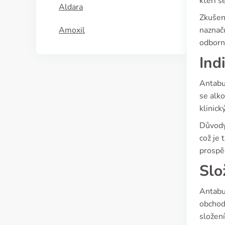
kteří s
Aldara
Zkušeno
Amoxil
naznaču
odborní
Ind
Antabus
se alko
klinick
Důvody 
což je 
prospě
Slo
Antabus
obchodn
složení