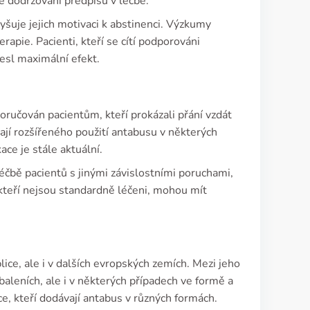
je dodržování předpisů v léčbě.
yšuje jejich motivaci k abstinenci. Výzkumy
rapie. Pacienti, kteří se cítí podporováni
nesl maximální efekt.
oručován pacientům, kteří prokázali přání vzdát
kají rozšířeného použití antabusu v některých
ace je stále aktuální.
éčbě pacientů s jinými závislostními poruchami,
, kteří nejsou standardně léčeni, mohou mít
ice, ale i v dalších evropských zemích. Mezi jeho
baleních, ale i v některých případech ve formě a
ce, kteří dodávají antabus v různých formách.