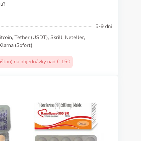
su?
5-9 dní
coin, Tether (USDТ), Skrill, Neteller,
Klarna (Sofort)
oštou) na objednávky nad € 150