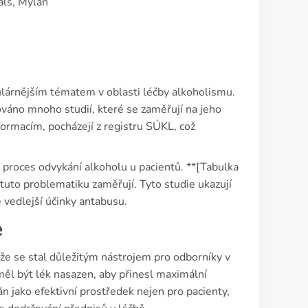
als, Mylan
ulárnějším tématem v oblasti léčby alkoholismu.
váno mnoho studií, které se zaměřují na jeho
ormacím, pocházejí z registru SÚKL, což
 proces odvykání alkoholu u pacientů. **[Tabulka
 tuto problematiku zaměřují. Tyto studie ukazují
 vedlejší účinky antabusu.
e
 že se stal důležitým nástrojem pro odborníky v
 měl být lék nasazen, aby přinesl maximální
n jako efektivní prostředek nejen pro pacienty,