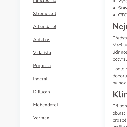
Infectoscab
Výro
Stav
Stromectol
OTC/
Nej
Albendazol
Předst
Antabus
Mezi l
účinno
Vidalista
potvrzu
Propecia
Podle 
doporuč
Inderal
na pozi
Diflucan
Kli
Mebendazol
Při poh
oblasti
Vermox
prospěc