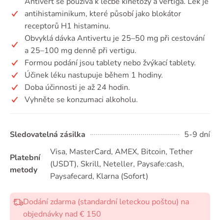
Antivert se používá k léčbě kinetózy a vertiga. Lék je
antihistaminikum, které působí jako blokátor
receptorů H1 histaminu.
Obvyklá dávka Antivertu je 25–50 mg při cestování
a 25–100 mg denně při vertigu.
Formou podání jsou tablety nebo žvýkací tablety.
Účinek léku nastupuje během 1 hodiny.
Doba účinnosti je až 24 hodin.
Vyhněte se konzumaci alkoholu.
Sledovatelná zásilka
5-9 dní
Visa, MasterCard, AMEX, Bitcoin, Tether
Platební
(USDТ), Skrill, Neteller, Paysafe:cash,
metody
Paysafecard, Klarna (Sofort)
Dodání zdarma (standardní leteckou poštou) na
objednávky nad € 150