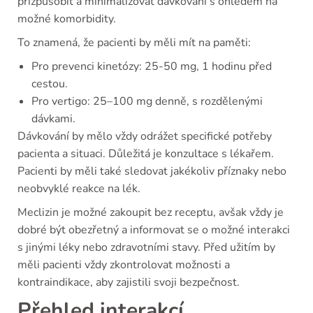
přizpůsobit a minimalizovat dávkování s ohledem na
možné komorbidity.
To znamená, že pacienti by měli mít na paměti:
Pro prevenci kinetózy: 25-50 mg, 1 hodinu před
cestou.
Pro vertigo: 25–100 mg denně, s rozdělenými
dávkami.
Dávkování by mělo vždy odrážet specifické potřeby
pacienta a situaci. Důležitá je konzultace s lékařem.
Pacienti by měli také sledovat jakékoliv příznaky nebo
neobvyklé reakce na lék.
Meclizin je možné zakoupit bez receptu, avšak vždy je
dobré být obezřetný a informovat se o možné interakci
s jinými léky nebo zdravotními stavy. Před užitím by
měli pacienti vždy zkontrolovat možnosti a
kontraindikace, aby zajistili svoji bezpečnost.
Přehled interakcí