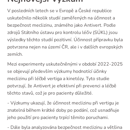
V posledních letech se v Evropě a České republice
uskutečnilo několik studií zaměřených na účinnost a
bezpečnost meclizinu, známého jako Antivert. Podle
zdrojů Státního ústavu pro kontrolu léčiv (SÚKL) jsou
výsledky těchto studií pozitivní. Účinnost přípravku byla
potvrzena nejen na území ČR, ale i v dalších evropských
zemích.
Mezi experimenty uskutečněnými v období 2022-2025
se objevují především výzkumy hodnotící účinky
meclizinu při léčbě vertiga a kinetózy. Tyto studie
potvrzují, že Antivert je efektivní při prevenci a léčbě
těchto stavů, což je pro pacienty důležité.
- Výzkumy ukazují, že účinnost meclizinu při vertigu je
znatelná během krátké doby po podání, což usnadňuje
jeho použití pro pacienty trpící těmito poruchami.
- Dále byla analyzována bezpečnost meclizinu a většina