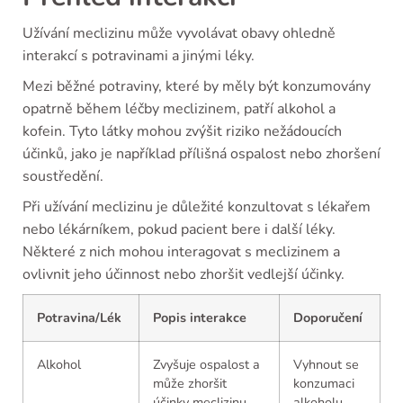
Užívání meclizinu může vyvolávat obavy ohledně
interakcí s potravinami a jinými léky.
Mezi běžné potraviny, které by měly být konzumovány
opatrně během léčby meclizinem, patří alkohol a
kofein. Tyto látky mohou zvýšit riziko nežádoucích
účinků, jako je například přílišná ospalost nebo zhoršení
soustředění.
Při užívání meclizinu je důležité konzultovat s lékařem
nebo lékárníkem, pokud pacient bere i další léky.
Některé z nich mohou interagovat s meclizinem a
ovlivnit jeho účinnost nebo zhoršit vedlejší účinky.
Potravina/Lék
Popis interakce
Doporučení
Alkohol
Zvyšuje ospalost a
Vyhnout se
může zhoršit
konzumaci
účinky meclizinu.
alkoholu