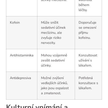
během
léčby.
Kofein
Může snížit
Doporučuje
sedativní účinek
se omezení
meclizinu, ale
příjmu
zvyšuje riziko
kofeinu.
nervozity.
Antihistaminika
Mohou vzájemně
Konzultovat
zesílit sedativní
užívání s
účinky.
lékařem.
Antidepresiva
Možné zvýšení
Potřebná
vedlejších účinků,
konzultace s
jako jsou ospalost
lékařem.
a zmatenost.
Kulturní vnímání a