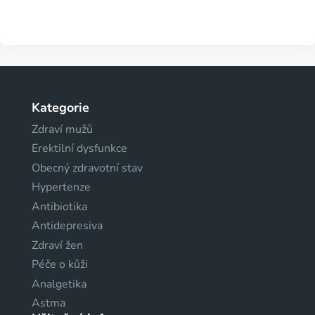
Kategorie
Zdraví mužů
Erektilní dysfunkce
Obecný zdravotní stav
Hypertenze
Antibiotika
Antidepresiva
Zdraví žen
Péče o kůži
Analgetika
Astma