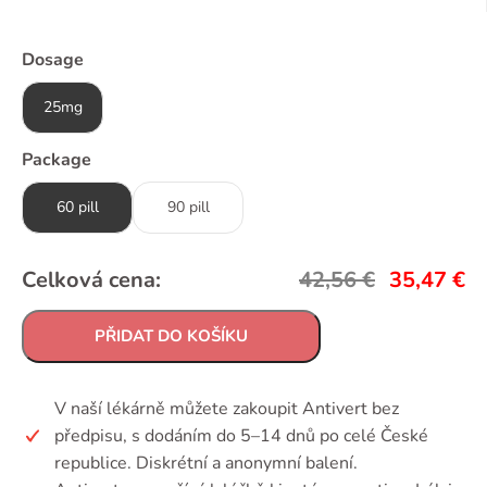
Dosage
25mg
Package
60 pill
90 pill
Celková cena:
42,56
€
35,47
€
PŘIDAT DO KOŠÍKU
V naší lékárně můžete zakoupit Antivert bez
předpisu, s dodáním do 5–14 dnů po celé České
republice. Diskrétní a anonymní balení.