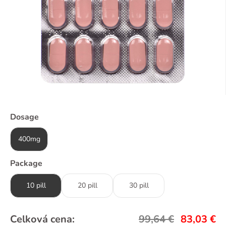
Dosage
400mg
Package
10 pill
20 pill
30 pill
Celková cena:
99,64
€
83,03
€