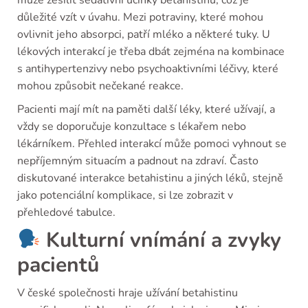
může zesílit sedativní účinky betahistinu, což je
důležité vzít v úvahu. Mezi potraviny, které mohou
ovlivnit jeho absorpci, patří mléko a některé tuky. U
lékových interakcí je třeba dbát zejména na kombinace
s antihypertenzivy nebo psychoaktivními léčivy, které
mohou způsobit nečekané reakce.
Pacienti mají mít na paměti další léky, které užívají, a
vždy se doporučuje konzultace s lékařem nebo
lékárníkem. Přehled interakcí může pomoci vyhnout se
nepříjemným situacím a padnout na zdraví. Často
diskutované interakce betahistinu a jiných léků, stejně
jako potenciální komplikace, si lze zobrazit v
přehledové tabulce.
Kulturní vnímání a zvyky
pacientů
V české společnosti hraje užívání betahistinu