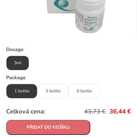
Dosage
3ml
Package
1 bottle
3 bottle
6 bottle
Celková cena:
43,73
€
36,44
€
PŘIDAT DO KOŠÍKU