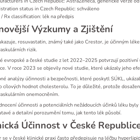
facturers in Czech Republic: AstraZeneca, generické verze od
stration status in Czech Republic: schváleno
/ Rx classification: lék na předpis
novější Výzkumy a Zjištění
ukazuje, rosuvastatin, známý také jako Crestor, je účinným lék
askulárních rizik.
 evropské a české studie z let 2022–2025 potvrzují pozitivní 
ce. V roce 2023 se objevily nové studie, které ukázaly jeho ef
é analýzy účinnosti a bezpečnosti, které poskytl SÚKL, ukázaly,
 cílových hodnot cholesterolu. To je důležité, protože dosažení
vaskulárním onemocněním.
dnocení účinnosti a potenciálních nežádoucích účinků léku byly
tavé a detailní porozumění tomu, jak tento lék působí.
nická Účinnost v České Republic
 se v české klinické praxi často předepisuje na léčbu hyperlip