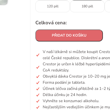
120 pill
180 pill
Celková cena:
PŘIDAT DO KOŠÍKU
V naší lékárně si můžete koupit Cres
celé České republice. Diskrétní a ano
Crestor je určen k léčbě hyperlipidém
CoA reduktázy.
Obvyklá dávka Crestor je 10–20 mg j
Forma podání je tableta.
Účinek léčiva začíná přibližně za 1–2 t
Délka účinku je 24 hodin.
Vyhněte se konzumaci alkoholu.
Nejčastějším vedlejším účinkem je mya