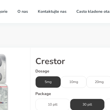
orie
O nas
Kontaktujte nas
Casto kladene ota
Crestor
Dosage
5mg
10mg
20mg
Package
10 pill
30 pill