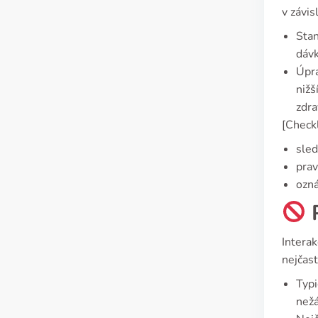
v závis
Stan
dávk
Úpra
nižš
zdra
[Checkl
sled
prav
ozná
P
Interak
nejčast
Typi
nežá