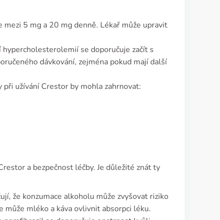
e mezi 5 mg a 20 mg denně. Lékař může upravit
í hypercholesterolemií se doporučuje začít s
oporučeného dávkování, zejména pokud mají další
y při užívání Crestor by mohla zahrnovat:
restor a bezpečnost léčby. Je důležité znát ty
čují, že konzumace alkoholu může zvyšovat riziko
e může mléko a káva ovlivnit absorpci léku.