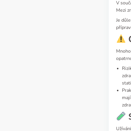
V souča
Mezi z
Je důle
přípra
C
Mnoho p
opatrno
Rizi
zdra
stat
Prak
mají
zdra
S
Užívání