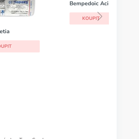
Bempedoic Acid
KOUPIT