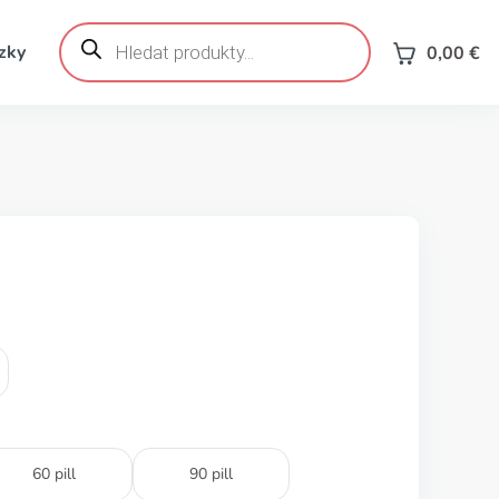
Products
search
zky
0,00
€
60 pill
90 pill