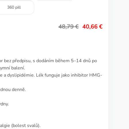
360 pill
48,79
€
40,66
€
tor bez předpisu, s dodáním během 5–14 dnů po
nymní balení.
ie a dyslipidémie. Lék funguje jako inhibitor HMG-
ednou denně.
ýdny.
lgie (bolest svalů).