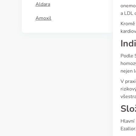
Aldara
onemoc
a LDL c
Amoxil
Kromě t
kardiov
Ind
Podle S
homozy
nejen l
V praxi
rizikov
všestra
Slo
Hlavní 
Ezallor