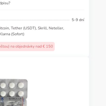
dpisu?
5-9 dní
coin, Tether (USDТ), Skrill, Neteller,
Klarna (Sofort)
oštou) na objednávky nad € 150