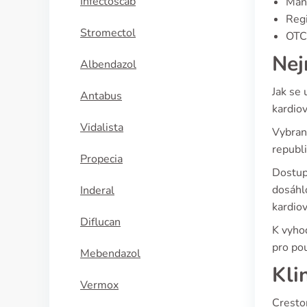
Infectoscab
Manu
Regi
Stromectol
OTC 
Nej
Albendazol
Jak se 
Antabus
kardiov
Vidalista
Vybrané
republi
Propecia
Dostupn
dosáhlo
Inderal
kardio
Diflucan
K vyho
pro pou
Mebendazol
Kli
Vermox
Crestor