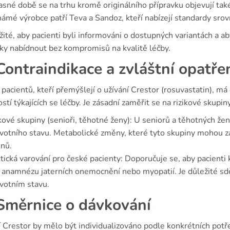
sné době se na trhu kromě originálního přípravku objevují také 
námé výrobce patří Teva a Sandoz, kteří nabízejí standardy sro
žité, aby pacienti byli informováni o dostupných variantách a 
vky nabídnout bez kompromisů na kvalitě léčby.
ontraindikace a zvláštní opatře
acientů, kteří přemýšlejí o užívání Crestor (rosuvastatin), má 
stí týkajících se léčby. Je zásadní zaměřit se na rizikové sku
kové skupiny (senioři, těhotné ženy): U seniorů a těhotných že
votního stavu. Metabolické změny, které tyto skupiny mohou za
inů.
tická varování pro české pacienty: Doporučuje se, aby pacienti 
 anamnézu jaterních onemocnění nebo myopatií. Je důležité sděl
votním stavu.
měrnice o dávkování
 Crestor by mělo být individualizováno podle konkrétních potře