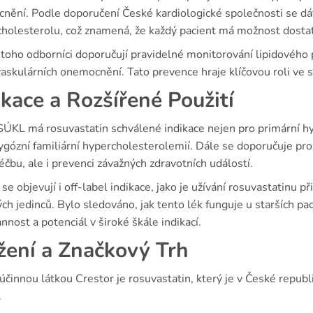
nění. Podle doporučení České kardiologické společnosti se dáv
holesterolu, což znamená, že každý pacient má možnost dostat 
oho odborníci doporučují pravidelné monitorování lipidového pr
askulárních onemocnění. Tato prevence hraje klíčovou roli ve s
ikace a Rozšířené Použití
ÚKL má rosuvastatin schválené indikace nejen pro primární hyp
gózní familiární hypercholesterolemií. Dále se doporučuje pro 
éčbu, ale i prevenci závažných zdravotních událostí.
 se objevují i off-label indikace, jako je užívání rosuvastatinu 
ých jedinců. Bylo sledováno, jak tento lék funguje u starších pa
nnost a potenciál v široké škále indikací.
žení a Značkový Trh
účinnou látkou Crestor je rosuvastatin, který je v České repu
.