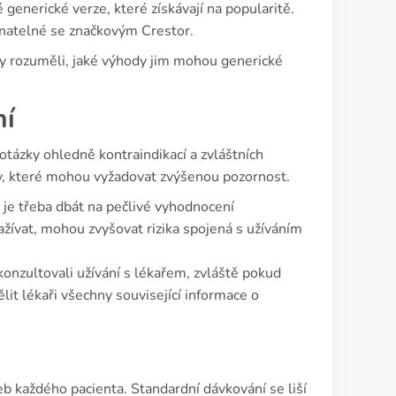
generické verze, které získávají na popularitě.
vnatelné se značkovým Crestor.
aby rozuměli, jaké výhody jim mohou generické
ní
otázky ohledně kontraindikací a zvláštních
piny, které mohou vyžadovat zvýšenou pozornost.
n je třeba dbát na pečlivé vyhodnocení
žívat, mohou zvyšovat rizika spojená s užíváním
konzultovali užívání s lékařem, zvláště pokud
it lékaři všechny související informace o
b každého pacienta. Standardní dávkování se liší