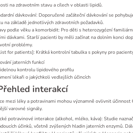
losti na zdravotním stavu a cílech v oblasti lipidů.
dardní dávkování: Doporučené začáteční dávkování se pohybuj
u na základě jednotlivých zdravotních požadavků.
vy podle věku a komorbidit: Pro děti s heterozygózní familiárn
ími dávkami. Starší pacienti by měli začínat na dolním konci d
votní problémy.
ist for patients]: Krátká kontrolní tabulka s pokyny pro pacient
ování jaterních funkcí
idelnou kontrolu lipidového profilu
mení lékaři o jakýchkoli vedlejších účincích
řehled interakcí
ce mezi léky a potravinami mohou významně ovlivnit účinnost C
ější varovné signály.
cké potravinové interakce (alkohol, mléko, káva): Studie nazna
doucích účinků, včetně zvýšených hladin jaterních enzymů. Dál