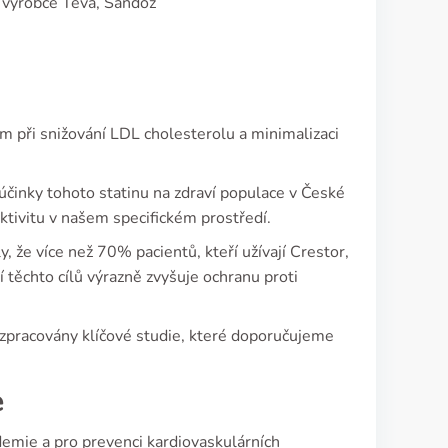
 výrobce Teva, Sandoz
em při snižování LDL cholesterolu a minimalizaci
účinky tohoto statinu na zdraví populace v České
ektivitu v našem specifickém prostředí.
 že více než 70% pacientů, kteří užívají Crestor,
 těchto cílů výrazně zvyšuje ochranu proti
 zpracovány klíčové studie, které doporučujeme
e
idemie a pro prevenci kardiovaskulárních