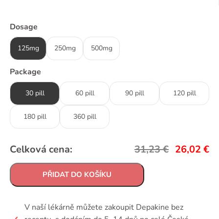
Dosage
125mg
250mg
500mg
Package
30 pill
60 pill
90 pill
120 pill
180 pill
360 pill
Celková cena:
31,23
€
26,02
€
PŘIDAT DO KOŠÍKU
V naší lékárně můžete zakoupit Depakine bez