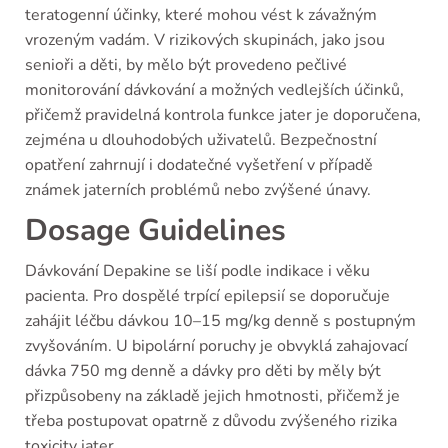
teratogenní účinky, které mohou vést k závažným
vrozeným vadám. V rizikových skupinách, jako jsou
senioři a děti, by mělo být provedeno pečlivé
monitorování dávkování a možných vedlejších účinků,
přičemž pravidelná kontrola funkce jater je doporučena,
zejména u dlouhodobých uživatelů. Bezpečnostní
opatření zahrnují i dodatečné vyšetření v případě
známek jaterních problémů nebo zvýšené únavy.
Dosage Guidelines
Dávkování Depakine se liší podle indikace i věku
pacienta. Pro dospělé trpící epilepsií se doporučuje
zahájit léčbu dávkou 10–15 mg/kg denně s postupným
zvyšováním. U bipolární poruchy je obvyklá zahajovací
dávka 750 mg denně a dávky pro děti by měly být
přizpůsobeny na základě jejich hmotnosti, přičemž je
třeba postupovat opatrně z důvodu zvýšeného rizika
toxicity jater.