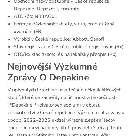
Obchodní názvy dostupné v České republice:
Depakine, Depakote, Encorate
ATC kód: N03AG01
Formy a dávkování: tablety, sirup, prodloužená
uvolnění (ER)
Výrobci v České republice: Abbott, Sanofi
Stav registrace v České republice: registrován (Rx)
OTC/Rx klasifikace: lék na lékařský předpis (Rx)
Nejnovější Výzkumné
Zprávy O Depakine
V uplynulých letech se uskutečnilo několik klíčových
studií, které se zaměřily na účinnost a bezpečnost
**Depakine** (divalproex sodium) v oblasti
zdravotnictví v České republice. Výzkum realizovaný v
období 2022–2025 ukázal výrazné zlepšení léčby
epilepsie mezi pacienty, kteří pravidelně užívají tento
lék. Data z **Státního ústavu pro kontrolu léčiv