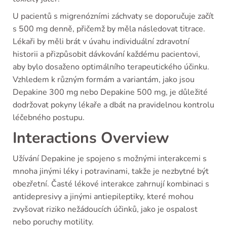
U pacientů s migrenózními záchvaty se doporučuje začít
s 500 mg denně, přičemž by měla následovat titrace.
Lékaři by měli brát v úvahu individuální zdravotní
historii a přizpůsobit dávkování každému pacientovi,
aby bylo dosaženo optimálního terapeutického účinku.
Vzhledem k různým formám a variantám, jako jsou
Depakine 300 mg nebo Depakine 500 mg, je důležité
dodržovat pokyny lékaře a dbát na pravidelnou kontrolu
léčebného postupu.
Interactions Overview
Užívání Depakine je spojeno s možnými interakcemi s
mnoha jinými léky i potravinami, takže je nezbytné být
obezřetní. Časté lékové interakce zahrnují kombinaci s
antidepresivy a jinými antiepileptiky, které mohou
zvyšovat riziko nežádoucích účinků, jako je ospalost
nebo poruchy motility.