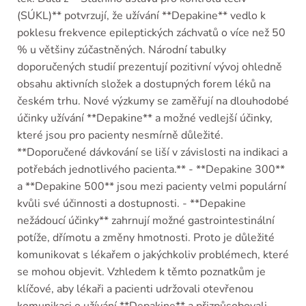
(SÚKL)** potvrzují, že užívání **Depakine** vedlo k
poklesu frekvence epileptických záchvatů o více než 50
% u většiny zúčastněných. Národní tabulky
doporučených studií prezentují pozitivní vývoj ohledně
obsahu aktivních složek a dostupných forem léků na
českém trhu. Nové výzkumy se zaměřují na dlouhodobé
účinky užívání **Depakine** a možné vedlejší účinky,
které jsou pro pacienty nesmírně důležité.
**Doporučené dávkování se liší v závislosti na indikaci a
potřebách jednotlivého pacienta.** - **Depakine 300**
a **Depakine 500** jsou mezi pacienty velmi populární
kvůli své účinnosti a dostupnosti. - **Depakine
nežádoucí účinky** zahrnují možné gastrointestinální
potíže, dřímotu a změny hmotnosti. Proto je důležité
komunikovat s lékařem o jakýchkoliv problémech, které
se mohou objevit. Vzhledem k těmto poznatkům je
klíčové, aby lékaři a pacienti udržovali otevřenou
komunikaci o užívání **Depakine** a přizpůsobovali