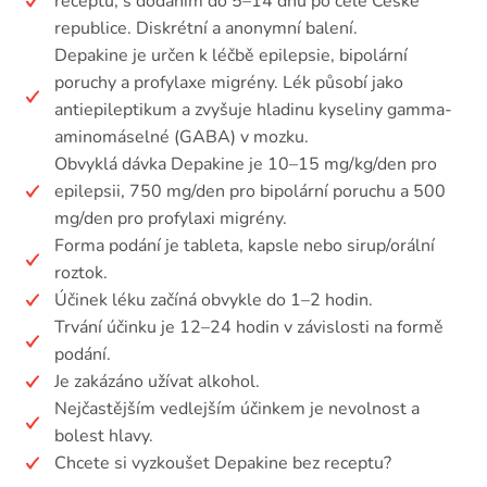
receptu, s dodáním do 5–14 dnů po celé České
republice. Diskrétní a anonymní balení.
Depakine je určen k léčbě epilepsie, bipolární
poruchy a profylaxe migrény. Lék působí jako
antiepileptikum a zvyšuje hladinu kyseliny gamma-
aminomáselné (GABA) v mozku.
Obvyklá dávka Depakine je 10–15 mg/kg/den pro
epilepsii, 750 mg/den pro bipolární poruchu a 500
mg/den pro profylaxi migrény.
Forma podání je tableta, kapsle nebo sirup/orální
roztok.
Účinek léku začíná obvykle do 1–2 hodin.
Trvání účinku je 12–24 hodin v závislosti na formě
podání.
Je zakázáno užívat alkohol.
Nejčastějším vedlejším účinkem je nevolnost a
bolest hlavy.
Chcete si vyzkoušet Depakine bez receptu?