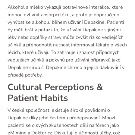
Alkohol a mléko vykazují potravinové interakce, které
mohou ovlivnit absorpci léku, a proto je doporučeno
vyhýbat se alkoholu během užívání Depakine. Pacienti
by měli brát v potaz i to, že užívání Depakine s jinými
léky nebo doplňky stravy může zvýšit riziko vedlejších
účinků a přehodnotit nutnost informovat lékaře o všech
lécích, které užívají. To zahrnuje i znalost případných
vedlejších účinků a pokynů pro užívání přípravků jako
Depakine sirup či Depakine chrono a jejich dávkování v
případě potřeby.
Cultural Perceptions &
Patient Habits
V české společnosti existuje široké povědomí o
Depakine díky jeho častému předepisování. Mnozí
pacienti se o svých zkušenostech dělí na fórech jako
eMimino a Doktor.cz. Diskutují o účinnosti léčby, což