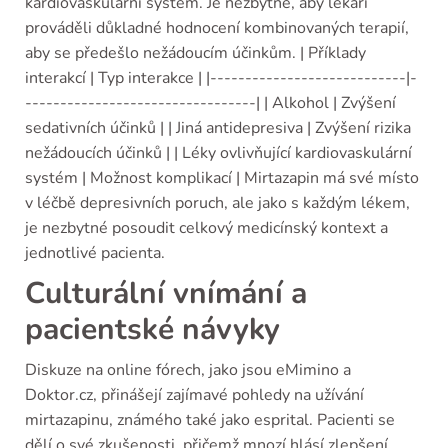
kardiovaskulární systém. Je nezbytné, aby lékaři
prováděli důkladné hodnocení kombinovaných terapií,
aby se předešlo nežádoucím účinkům. | Příklady
interakcí | Typ interakce | |----------------------------|-
---------------------------------| | Alkohol | Zvýšení
sedativních účinků | | Jiná antidepresiva | Zvýšení rizika
nežádoucích účinků | | Léky ovlivňující kardiovaskulární
systém | Možnost komplikací | Mirtazapin má své místo
v léčbě depresivních poruch, ale jako s každým lékem,
je nezbytné posoudit celkový medicínský kontext a
jednotlivé pacienta.
Culturální vnímání a
pacientské návyky
Diskuze na online fórech, jako jsou eMimino a
Doktor.cz, přinášejí zajímavé pohledy na užívání
mirtazapinu, známého také jako esprital. Pacienti se
dělí o své zkušenosti, přičemž mnozí hlásí zlepšení