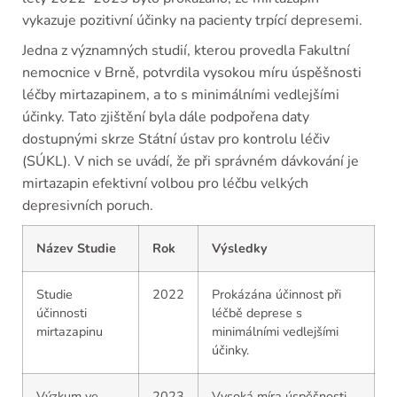
vykazuje pozitivní účinky na pacienty trpící depresemi.
Jedna z významných studií, kterou provedla Fakultní
nemocnice v Brně, potvrdila vysokou míru úspěšnosti
léčby mirtazapinem, a to s minimálními vedlejšími
účinky. Tato zjištění byla dále podpořena daty
dostupnými skrze Státní ústav pro kontrolu léčiv
(SÚKL). V nich se uvádí, že při správném dávkování je
mirtazapin efektivní volbou pro léčbu velkých
depresivních poruch.
Název Studie
Rok
Výsledky
Studie
2022
Prokázána účinnost při
účinnosti
léčbě deprese s
mirtazapinu
minimálními vedlejšími
účinky.
Výzkum ve
2023
Vysoká míra úspěšnosti