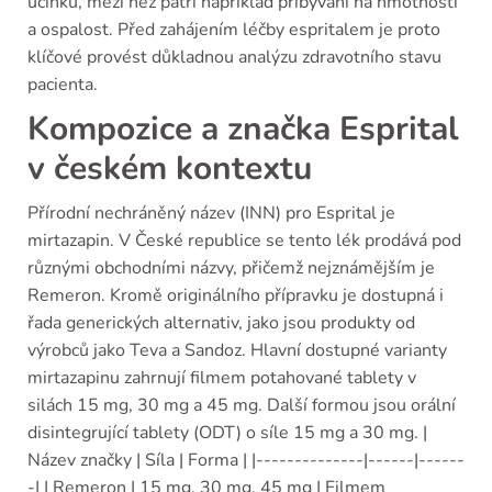
účinků, mezi něž patří například přibývání na hmotnosti
a ospalost. Před zahájením léčby espritalem je proto
klíčové provést důkladnou analýzu zdravotního stavu
pacienta.
Kompozice a značka Esprital
v českém kontextu
Přírodní nechráněný název (INN) pro Esprital je
mirtazapin. V České republice se tento lék prodává pod
různými obchodními názvy, přičemž nejznámějším je
Remeron. Kromě originálního přípravku je dostupná i
řada generických alternativ, jako jsou produkty od
výrobců jako Teva a Sandoz. Hlavní dostupné varianty
mirtazapinu zahrnují filmem potahované tablety v
silách 15 mg, 30 mg a 45 mg. Další formou jsou orální
disintegrující tablety (ODT) o síle 15 mg a 30 mg. |
Název značky | Síla | Forma | |--------------|------|------
-| | Remeron | 15 mg, 30 mg, 45 mg | Filmem