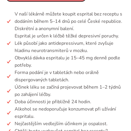
V naší lékárně můžete koupit esprital bez receptu s
dodáním během 5–14 dnů po celé České republice.
Diskrétní a anonymní balení.
Esprital je určen k léčbě těžké depresivní poruchy.
Lék působí jako antidepressivum, které zvyšuje
hladinu neurotransmiterů v mozku.
Obvyklá dávka espritalu je 15–45 mg denně podle
potřeby.
Forma podání je v tabletách nebo orálně
dispergovaných tabletách.
Účinek léku se začíná projevovat během 1–2 týdnů
po zahájení léčby.
Doba účinnosti je přibližně 24 hodin.
Alkohol se nedoporučuje konzumovat při užívání
espritalu.
Nejčastějším vedlejším účinkem je ospalost.
Chtěli byste vyzkoušet esprital bez receptu?