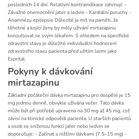
posledních 14 dní. Relativní kontraindikace zahrnují: -
Závažné onemocnění jater a ledvin - Kardiální poruchy -
Anamnézu epilepsie Důlezité je mít na paměti, že
těhotné a kojící ženy by měly užívání mirtazapinu
konzultovat se svým lékařem. S ohledem na specifické
zdravotní stavy je důležité individuální hodnocení
zdravotního stavu pacienta před užitím lazmi jako
Esprital.
Pokyny k dávkování
mirtazapinu
Základní počáteční dávka mirtazapinu pro dospělé je 15
mg jednou denně, obvykle užívána večer. Tato dávka
může být při potřebě upravena na 30 mg až 45 mg, což
závisí na klinické odpovědi pacienta. U starších pacientů
a osob se sníženou funkcí jater nebo ledvin se
doporučuje: - Začínat s nižšími dávkami (7.5–15 mg) -