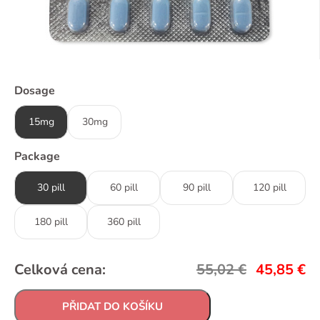
Dosage
15mg
30mg
Package
30 pill
60 pill
90 pill
120 pill
180 pill
360 pill
Celková cena:
55,02
€
45,85
€
PŘIDAT DO KOŠÍKU