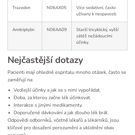
Trazodon
N06AX05
Více sedativní, často
užívaný k nespavosti.
Amitriptylin
N06AA09
Starší tricyklický, vyšší
zátěž nežádoucími
účinky.
Nejčastější dotazy
Pacienti mají ohledně espritalu mnoho otázek, často se
zaměřují na:
Vedlejší účinky a jak se s nimi vypořádat.
Doba, za kterou začne lék účinkovat.
Interakce s jinými medikamenty.
Doporučené dávkování a jak dlouho lék brát.
Odpovědi odborníků, včetně lékařů a lékárníků, jsou
klíčové pro dosažení porozumění a uklidnění obav