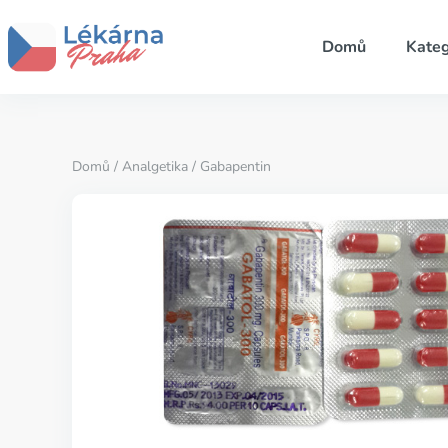
Domů
Kateg
Domů
/
Analgetika
/ Gabapentin