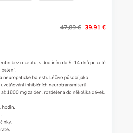
47,89
€
39,91
€
pentin bez receptu, s dodáním do 5–14 dnů po celé
 balení.
a neuropatické bolesti. Léčivo působí jako
 uvolňování inhibičních neurotransmiterů.
až 1800 mg za den, rozdělena do několika dávek.
 hodin.
.
činky.
ratě.