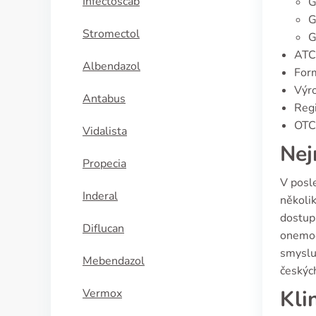
Infectoscab
G
G
Stromectol
G
ATC
Albendazol
Form
Výro
Antabus
Regi
OTC 
Vidalista
Nej
Propecia
V posl
Inderal
několik
dostupn
Diflucan
onemoc
smyslu
Mebendazol
českýc
Kli
Vermox