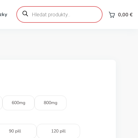
Products
search
zky
0,00
€
600mg
800mg
90 pill
120 pill