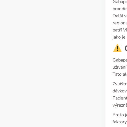
Gabape
brandi
Další v
regionu
patří V
jako je 
C
Gabapen
užívání
Tato a
Zvláštn
dávková
Pacient
výrazně
Proto j
faktory