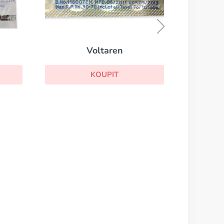
Naprosyn
Ph
KOUPIT