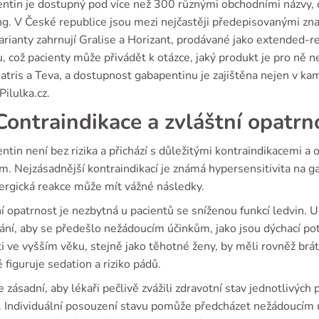
ntin je dostupný pod více než 300 různými obchodními názvy, c
ng. V České republice jsou mezi nejčastěji předepisovanými zn
arianty zahrnují Gralise a Horizant, prodávané jako extended-r
, což pacienty může přivádět k otázce, jaký produkt je pro ně n
iatris a Teva, a dostupnost gabapentinu je zajištěna nejen v k
Pilulka.cz.
ontraindikace a zvláštní opatrn
tin není bez rizika a přichází s důležitými kontraindikacemi a
m. Nejzásadnější kontraindikací je známá hypersensitivita na g
lergická reakce může mít vážné následky.
í opatrnost je nezbytná u pacientů se sníženou funkcí ledvin. U 
ní, aby se předešlo nežádoucím účinkům, jako jsou dýchací pot
i ve vyšším věku, stejně jako těhotné ženy, by měli rovněž brá
 figuruje sedation a riziko pádů.
e zásadní, aby lékaři pečlivě zvážili zdravotní stav jednotlivých 
. Individuální posouzení stavu pomůže předcházet nežádoucím úč