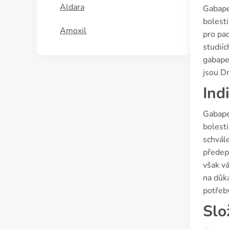
Aldara
Gabapen
bolesti
Amoxil
pro pac
studiíc
gabapen
jsou D
Ind
Gabapen
bolesti
schvále
předep
však vá
na důka
potřeb
Slo