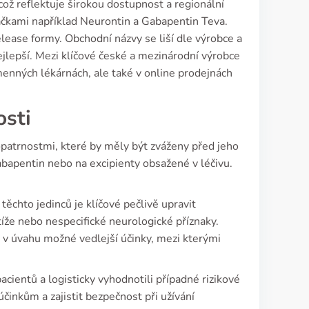
ož reflektuje širokou dostupnost a regionální
ačkami například Neurontin a Gabapentin Teva.
elease formy. Obchodní názvy se liší dle výrobce a
ejlepší. Mezi klíčové české a mezinárodní výrobce
amenných lékárnách, ale také v online prodejnách
osti
 opatrnostmi, které by měly být zváženy před jeho
abapentin nebo na excipienty obsažené v léčivu.
těchto jedinců je klíčové pečlivě upravit
íže nebo nespecifické neurologické příznaky.
t v úvahu možné vedlejší účinky, mezi kterými
pacientů a logisticky vyhodnotili případné rizikové
inkům a zajistit bezpečnost při užívání