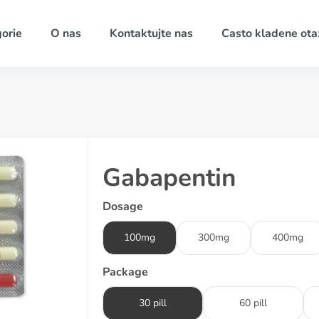
orie
O nas
Kontaktujte nas
Casto kladene ota
Gabapentin
Dosage
100mg
300mg
400mg
Package
30 pill
60 pill