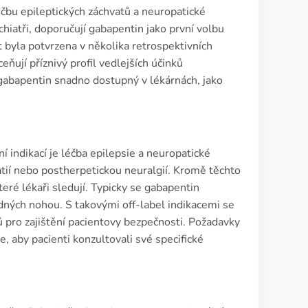
éčbu epileptických záchvatů a neuropatické
hiatři, doporučují gabapentin jako první volbu
t byla potvrzena v několika retrospektivních
ňují příznivý profil vedlejších účinků
 gabapentin snadno dostupný v lékárnách, jako
 indikací je léčba epilepsie a neuropatické
atií nebo postherpetickou neuralgií. Kromě těchto
teré lékaři sledují. Typicky se gabapentin
ných nohou. S takovými off-label indikacemi se
ů pro zajištění pacientovy bezpečnosti. Požadavky
, aby pacienti konzultovali své specifické