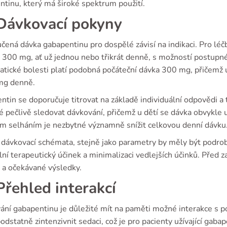
ntinu, který má široké spektrum použití.
ávkovací pokyny
ená dávka gabapentinu pro dospělé závisí na indikaci. Pro léčb
 300 mg, ať už jednou nebo třikrát denně, s možností postup
atické bolesti platí podobná počáteční dávka 300 mg, přičemž
mg denně.
tin se doporučuje titrovat na základě individuální odpovědi a t
é pečlivě sledovat dávkování, přičemž u dětí se dávka obvykle 
ím selháním je nezbytné významně snížit celkovou denní dávku
 dávkovací schémata, stejně jako parametry by měly být podrob
ní terapeutický účinek a minimalizaci vedlejších účinků. Před 
e a očekávané výsledky.
řehled interakcí
vání gabapentinu je důležité mít na paměti možné interakce s 
dstatně zintenzivnit sedaci, což je pro pacienty užívající gabap