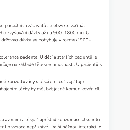
u parciálních záchvatů se obvykle začíná s
ného zvyšování dávky až na 900–1800 mg. U
 udržovací dávka se pohybuje v rozmezí 900–
olerance pacienta. U dětí a starších pacientů je
určuje na základě tělesné hmotnosti. U pacientů s
.
ně konzultovány s lékařem, což zajišťuje
zahájením léčby by měl být jasně komunikován cíl
potravinami a léky. Například konzumace alkoholu
entin vysoce nepříznivé. Další běžnou interakcí je