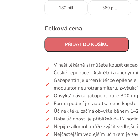
180 pill
360 pill
Celková cena:
PŘIDAT DO KOŠÍKU
V naší lékárně si můžete koupit gaba
České republice. Diskrétní a anonymní
Gabapentin je určen k léčbě epilepsie 
modulator neurotransmiteru, zvyšující
Obvyklá dávka gabapentinu je 300 mg 
Forma podání je tabletka nebo kapsle.
Účinek léku začíná obvykle během 1–2
Doba účinnosti je přibližně 8–12 hodin
Nepijte alkohol, může zvýšit vedlejší ú
Nejčastějším vedlejším účinkem je záv