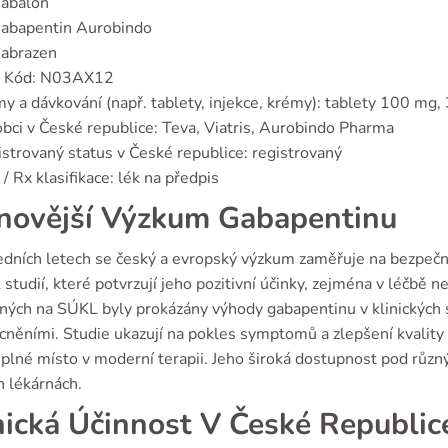
abalon
abapentin Aurobindo
abrazen
 Kód: N03AX12
y a dávkování (např. tablety, injekce, krémy): tablety 100 m
bci v České republice: Teva, Viatris, Aurobindo Pharma
strovaný status v České republice: registrovaný
/ Rx klasifikace: lék na předpis
novější Výzkum Gabapentinu
edních letech se český a evropský výzkum zaměřuje na bezpečn
 studií, které potvrzují jeho pozitivní účinky, zejména v léčbě n
ých na SÚKL byly prokázány výhody gabapentinu v klinických st
něními. Studie ukazují na pokles symptomů a zlepšení kvality ž
plné místo v moderní terapii. Jeho široká dostupnost pod různ
h lékárnách.
nická Účinnost V České Republic