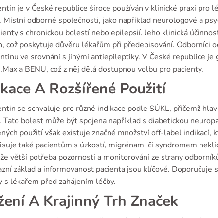
tin je v České republice široce používán v klinické praxi pro l
. Místní odborné společnosti, jako například neurologové a psyc
ienty s chronickou bolestí nebo epilepsií. Jeho klinická účinnos
h, což poskytuje důvěru lékařům při předepisování. Odborníci oce
tinu ve srovnání s jinými antiepileptiky. V České republice je
r.Max a BENU, což z něj dělá dostupnou volbu pro pacienty.
ikace A Rozšířené Použití
tin se schvaluje pro různé indikace podle SÚKL, přičemž hlavní
. Tato bolest může být spojena například s diabetickou neurop
ných použití však existuje značné množství off-label indikací, k
isuje také pacientům s úzkostí, migrénami či syndromem neklid
že větší potřeba pozornosti a monitorování ze strany odborník
zní základ a informovanost pacienta jsou klíčové. Doporučuje se
y s lékařem před zahájením léčby.
žení A Krajinný Trh Značek