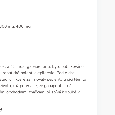
g, 300 mg, 400 mg
ost a účinnost gabapentinu. Bylo publikováno
europatické bolesti a epilepsie. Podle dat
udiích, které zahrnovaly pacienty trpící těmito
ivota, což potvrzuje, že gabapentin má
ými obchodními značkami přispívá k oblibě v
e