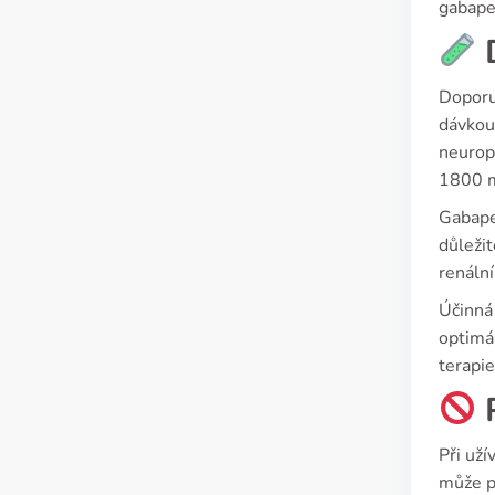
gabape
D
Doporuč
dávkou
neurop
1800 
Gabapen
důležit
renáln
Účinná
optimál
terapi
P
Při uží
může po