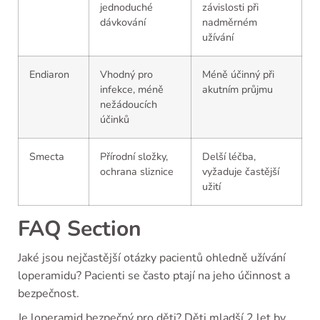
jednoduché
závislosti při
dávkování
nadměrném
užívání
Endiaron
Vhodný pro
Méně účinný při
infekce, méně
akutním průjmu
nežádoucích
účinků
Smecta
Přírodní složky,
Delší léčba,
ochrana sliznice
vyžaduje častější
užití
FAQ Section
Jaké jsou nejčastější otázky pacientů ohledně užívání
loperamidu? Pacienti se často ptají na jeho účinnost a
bezpečnost.
Je loperamid bezpečný pro děti? Děti mladší 2 let by