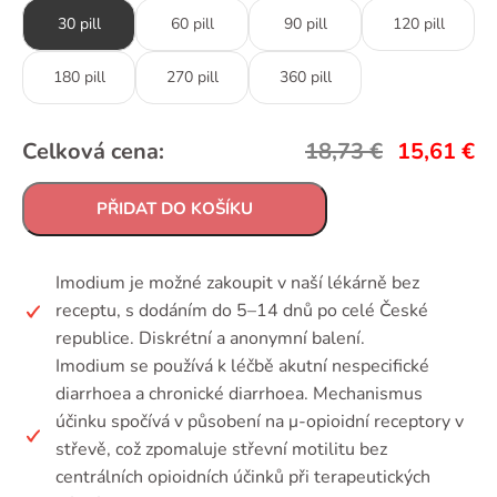
30 pill
60 pill
90 pill
120 pill
180 pill
270 pill
360 pill
Celková cena:
18,73
€
15,61
€
PŘIDAT DO KOŠÍKU
Imodium je možné zakoupit v naší lékárně bez
receptu, s dodáním do 5–14 dnů po celé České
republice. Diskrétní a anonymní balení.
Imodium se používá k léčbě akutní nespecifické
diarrhoea a chronické diarrhoea. Mechanismus
účinku spočívá v působení na μ-opioidní receptory v
střevě, což zpomaluje střevní motilitu bez
centrálních opioidních účinků při terapeutických