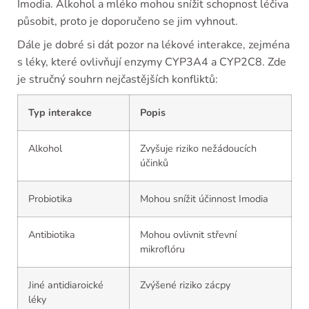
Imodia. Alkohol a mléko mohou snížit schopnost léčiva
působit, proto je doporučeno se jim vyhnout.
Dále je dobré si dát pozor na lékové interakce, zejména
s léky, které ovlivňují enzymy CYP3A4 a CYP2C8. Zde
je stručný souhrn nejčastějších konfliktů:
Typ interakce
Popis
Alkohol
Zvyšuje riziko nežádoucích
účinků
Probiotika
Mohou snížit účinnost Imodia
Antibiotika
Mohou ovlivnit střevní
mikroflóru
Jiné antidiaroické
Zvýšené riziko zácpy
léky