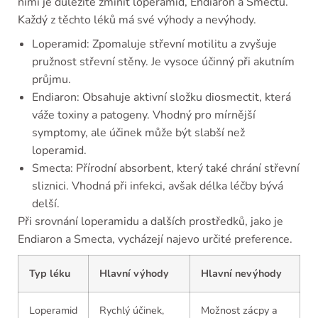
nimi je důležité zmínit loperamid, Endiaron a Smectu.
Každý z těchto léků má své výhody a nevýhody.
Loperamid: Zpomaluje střevní motilitu a zvyšuje
pružnost střevní stěny. Je vysoce účinný při akutním
průjmu.
Endiaron: Obsahuje aktivní složku diosmectit, která
váže toxiny a patogeny. Vhodný pro mírnější
symptomy, ale účinek může být slabší než
loperamid.
Smecta: Přírodní absorbent, který také chrání střevní
sliznici. Vhodná při infekci, avšak délka léčby bývá
delší.
Při srovnání loperamidu a dalších prostředků, jako je
Endiaron a Smecta, vycházejí najevo určité preference.
Typ léku
Hlavní výhody
Hlavní nevýhody
Loperamid
Rychlý účinek,
Možnost zácpy a