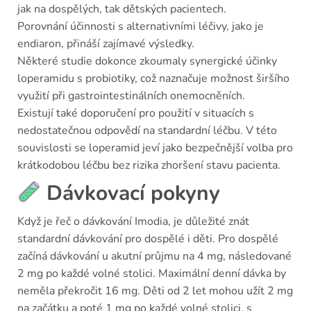
jak na dospělých, tak dětských pacientech.
Porovnání účinnosti s alternativními léčivy, jako je
endiaron, přináší zajímavé výsledky.
Některé studie dokonce zkoumaly synergické účinky
loperamidu s probiotiky, což naznačuje možnost širšího
využití při gastrointestinálních onemocněních.
Existují také doporučení pro použití v situacích s
nedostatečnou odpovědí na standardní léčbu. V této
souvislosti se loperamid jeví jako bezpečnější volba pro
krátkodobou léčbu bez rizika zhoršení stavu pacienta.
Dávkovací pokyny
Když je řeč o dávkování Imodia, je důležité znát
standardní dávkování pro dospělé i děti. Pro dospělé
začíná dávkování u akutní průjmu na 4 mg, následované
2 mg po každé volné stolici. Maximální denní dávka by
neměla překročit 16 mg. Děti od 2 let mohou užít 2 mg
na začátku a poté 1 mg po každé volné stolici, s