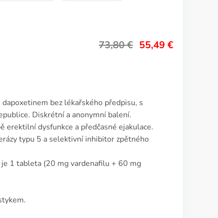
73,80
€
55,49
€
s dapoxetinem bez lékařského předpisu, s
publice. Diskrétní a anonymní balení.
ě erektilní dysfunkce a předčasné ejakulace.
erázy typu 5 a selektivní inhibitor zpětného
 je 1 tableta (20 mg vardenafilu + 60 mg
stykem.