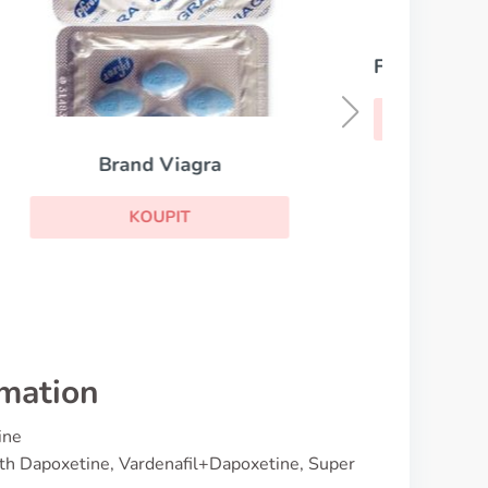
Fildena Extra Power
Levi
KOUPIT
rmation
ine
with Dapoxetine, Vardenafil+Dapoxetine, Super