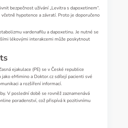
ivnit bezpečnost užívání „Levitra s dapoxetinem“.
 včetně hypotence a závratí. Proto je doporučeno
etabolizmu vardenafilu a dapoxetinu. Je nutné se
ějšími lékovými interakcemi může poskytnout
ts
časná ejakulace (PE) se v České republice
 jako eMimino a Doktor.cz sdílejí pacienti své
unikaci a rozšíření informací.
léčby. V poslední době se rovněž zaznamenává
nline poradenství, což přispívá k pozitivnímu