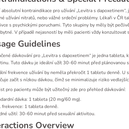
í absolutní kontraindikace pro užívání „Levitra s dapoxetinem“, j
é užívání nitratů, nebo vážné srdeční problémy. Lékaři v ČR tak
livce s psychickými poruchami. Tyto skupiny by měly být pečli
bytné. V případě nejasností by měli pacienti vždy konzultovat 
age Guidelines
čené dávkování pro „Levitra s dapoxetinem“ je jedna tableta, 
inu. Tuto dávku je ideální užít 30-60 minut před plánovanou se
ní frekvence užívání by neměla překročit 1 tabletu denně. U s
uje začít s nízkou dávkou, čímž se minimalizuje riziko vedlejšíc
st pro pacienty může být užitečný zde pro přehled dávkování:
dardní dávka: 1 tableta (20 mg/60 mg).
 frekvence: 1 tableta denně.
né užití: 30-60 minut před sexuální aktivitou.
eractions Overview