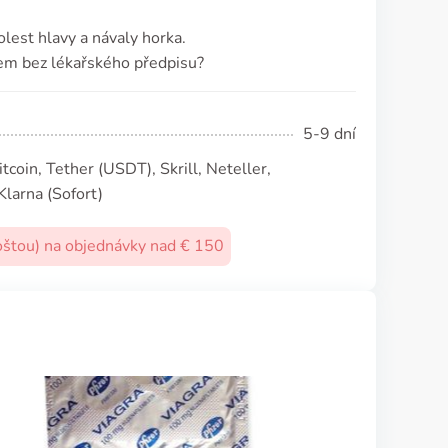
olest hlavy a návaly horka.
em bez lékařského předpisu?
5-9 dní
coin, Tether (USDТ), Skrill, Neteller,
Klarna (Sofort)
oštou) na objednávky nad € 150