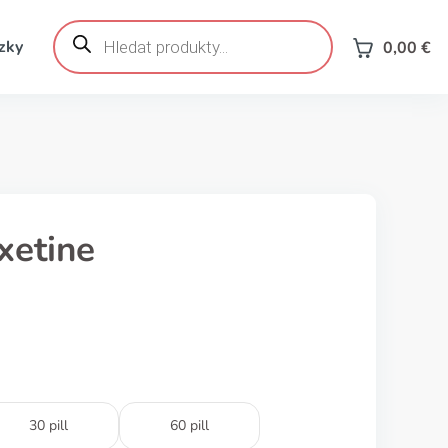
Products
search
zky
0,00
€
xetine
30 pill
60 pill