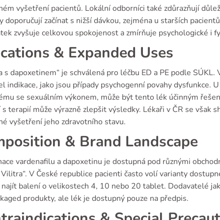
ném vyšetření pacientů. Lokální odborníci také zdůrazňují důle
 doporučují začínat s nižší dávkou, zejména u starších pacient
tek zvyšuje celkovou spokojenost a zmírňuje psychologické i fy
ications & Expanded Uses
a s dapoxetinem“ je schválená pro léčbu ED a PE podle SÚKL. V 
el indikace, jako jsou případy psychogenní povahy dysfunkce. U
ému se sexuálním výkonem, může být tento lék účinným řešením
 s terapií může výrazně zlepšit výsledky. Lékaři v ČR se však s
né vyšetření jeho zdravotního stavu.
position & Brand Landscape
ace vardenafilu a dapoxetinu je dostupná pod různými obchodní
Vilitra“. V České republice pacienti často volí varianty dostu
najít balení o velikostech 4, 10 nebo 20 tablet. Dodavatelé ja
kaged produkty, ale lék je dostupný pouze na předpis.
traindications & Special Precau