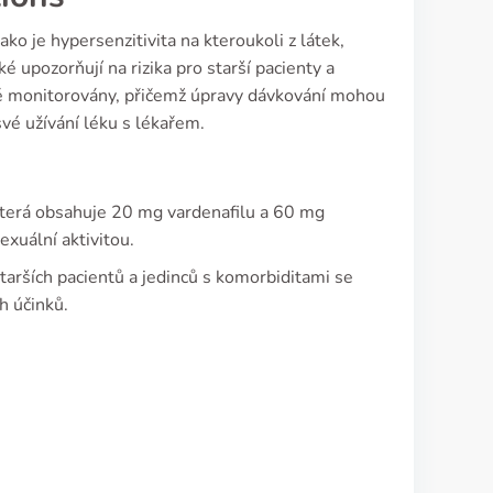
ako je hypersenzitivita na kteroukoli z látek,
é upozorňují na rizika pro starší pacienty a
vě monitorovány, přičemž úpravy dávkování mohou
své užívání léku s lékařem.
která obsahuje 20 mg vardenafilu a 60 mg
xuální aktivitou.
tarších pacientů a jedinců s komorbiditami se
h účinků.