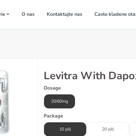
rie
O nas
Kontaktujte nas
Casto kladene ota
Levitra With Dapo
Dosage
20/60mg
Package
10 pill
20 pill