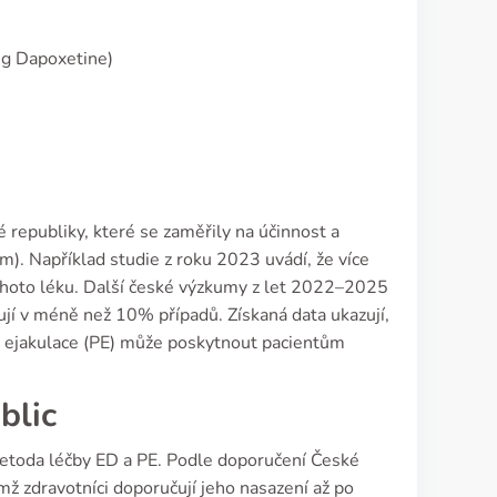
mg Dapoxetine)
 republiky, které se zaměřily na účinnost a
). Například studie z roku 2023 uvádí, že více
tohoto léku. Další české výzkumy z let 2022–2025
ují v méně než 10% případů. Získaná data ukazují,
é ejakulace (PE) může poskytnout pacientům
blic
metoda léčby ED a PE. Podle doporučení České
emž zdravotníci doporučují jeho nasazení až po