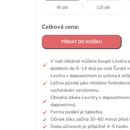
90 pill
120 pill
Celková cena:
PŘIDAT DO KOŠÍKU
V naší lékárně můžete koupit Levitra 
dodáním do 5–14 dnů po celé České re
Levitra s dapoxetinem je určena k léčb
Léčivo působí jako inhibitor fosfodiest
vychytávání serotoninu.
Obvyklá dávka Levritry s dapoxetinem
dapoxetinu).
Forma podání je tabletka.
Účinek léku začíná 30–60 minut před 
Doba účinnosti je přibližně 4–5 hodin.