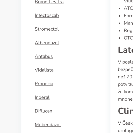
Vili
Brand Levitra
ATC
Infectoscab
Form
Manu
Stromectol
Regi
OTC 
Albendazol
Lat
Antabus
V posle
bezpeč
Vidalista
než 70
Propecia
potvrzu
že kom
Inderal
mnohem
Cli
Diflucan
V Česk
Mebendazol
urologi