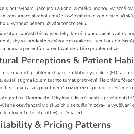
ce s potravinami, jako jsou alkohol a mléko, mohou výrazně ovl
lad konzumace alkoholu může zvyšovat riziko vedlejších účinků,
oholu vyhnout během užívání tohoto léku.
ůležitou součástí léčby jsou léky, které mohou zasahovat do m
hnout, aby se předešlo nežádoucím reakcím. Tabulka s nejčast
d a pomoci pacientům orientovat se v této problematice.
tural Perceptions & Patient Habi
 o sexuálních problémech jako erektilní dysfunkce (ED) a před
a, avšak stigma kolem těchto témat přetrvává. Na online fórech
osti s „Levitra s dapoxetinem“, což může napomoci otevřené kom
sto preferují kompaktní léky kvůli diskrétnosti a privátnosti 
výšené otevřenosti v diskusích o sexuálním zdraví a využívání o
u k mluvení o těchto citlivých tématech.
ilability & Pricing Patterns