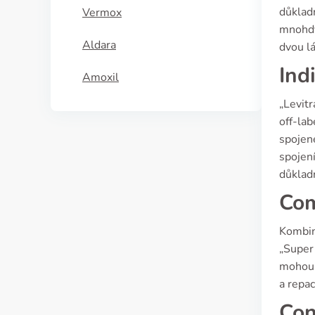
důklad
Vermox
mnohdy
Aldara
dvou lá
Ind
Amoxil
„Levitr
off-lab
spojen
spojení
důklad
Com
Kombin
„Super 
mohou 
a repac
Con