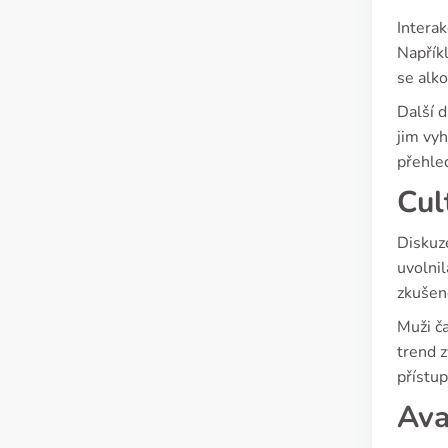
Interak
Napřík
se alk
Další d
jim vy
přehle
Cul
Diskuze
uvolnil
zkušen
Muži ča
trend z
přístup
Ava