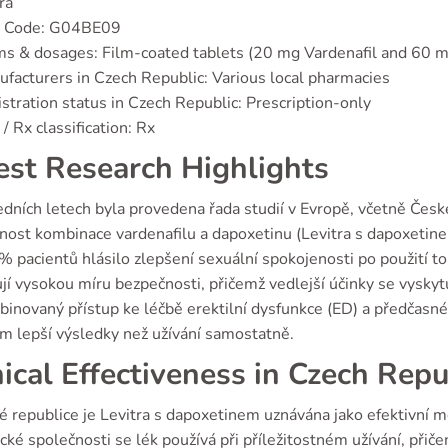
tra
 Code: G04BE09
s & dosages: Film-coated tablets (20 mg Vardenafil and 60 
facturers in Czech Republic: Various local pharmacies
stration status in Czech Republic: Prescription-only
/ Rx classification: Rx
est Research Highlights
dních letech byla provedena řada studií v Evropě, včetně České
nost kombinace vardenafilu a dapoxetinu (Levitra s dapoxetinem
% pacientů hlásilo zlepšení sexuální spokojenosti po použití 
jí vysokou míru bezpečnosti, přičemž vedlejší účinky se vyskyt
binovaný přístup ke léčbě erektilní dysfunkce (ED) a předčasn
 lepší výsledky než užívání samostatně.
nical Effectiveness in Czech Repu
é republice je Levitra s dapoxetinem uznávána jako efektivní 
cké společnosti se lék používá při příležitostném užívání, přič