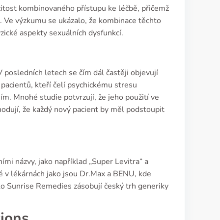
žitost kombinovaného přístupu ke léčbě, přičemž
ů. Ve výzkumu se ukázalo, že kombinace těchto
zické aspekty sexuálních dysfunkcí.
posledních letech se čím dál častěji objevují
 pacientů, kteří čelí psychickému stresu
. Mnohé studie potvrzují, že jeho použití ve
hodují, že každý nový pacient by měl podstoupit
mi názvy, jako například „Super Levitra“ a
pné v lékárnách jako jsou Dr.Max a BENU, kde
ko Sunrise Remedies zásobují český trh generiky
tions