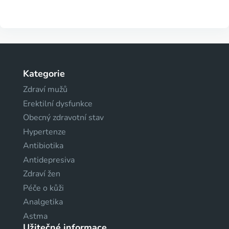
Kategorie
Zdraví mužů
Erektilní dysfunkce
Obecný zdravotní stav
Hypertenze
Antibiotika
Antidepresiva
Zdraví žen
Péče o kůži
Analgetika
Astma
Užitečné informace