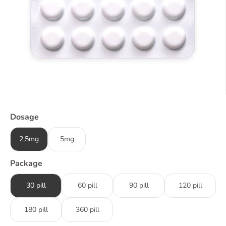
Dosage
2,5mg
5mg
Package
30 pill
60 pill
90 pill
120 pill
180 pill
360 pill