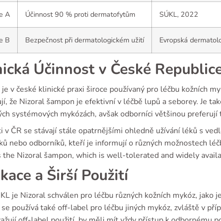
e A
Účinnost 90 % proti dermatofytům
SÚKL, 2022
e B
Bezpečnost při dermatologickém užití
Evropská dermatol
nická Účinnost v České Republic
 je v české klinické praxi široce používaný pro léčbu kožních 
jí, že Nizoral šampon je efektivní v léčbě lupů a seborey. Je ta
ých systémových mykózách, avšak odborníci většinou preferují 
i v ČR se stávají stále opatrnějšími ohledně užívání léků s vedl
ků nebo odborníků, kteří je informují o různých možnostech léčb
 the Nizoral šampon, which is well-tolerated and widely availa
ikace a Širší Použití
L je Nizoral schválen pro léčbu různých kožních mykóz, jako je 
 se používá také off-label pro léčbu jiných mykóz, zvláště v příp
važují off-label použití, by měli mít vždy přístup k odbornému p