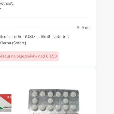
volnost.
?
5-9 dní
coin, Tether (USDТ), Skrill, Neteller,
Klarna (Sofort)
oštou) na objednávky nad € 150