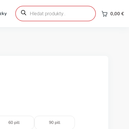
Products
search
zky
0,00
€
60 pill
90 pill