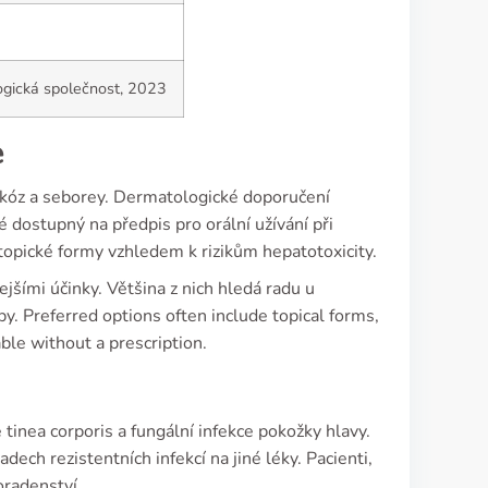
ogická společnost, 2023
e
mykóz a seborey. Dermatologické doporučení
ké dostupný na předpis pro orální užívání při
topické formy vzhledem k rizikům hepatotoxicity.
ejšími účinky. Většina z nich hledá radu u
y. Preferred options often include topical forms,
ble without a prescription.
tinea corporis a fungální infekce pokožky hlavy.
adech rezistentních infekcí na jiné léky. Pacienti,
oradenství.