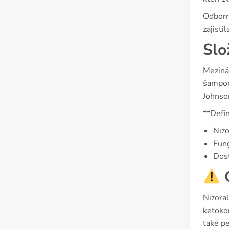
Odborní
zajisti
Slo
Mezinár
šampon
Johnso
**Defin
Nizo
Fung
Dos
C
Nizoral
ketokon
také pe