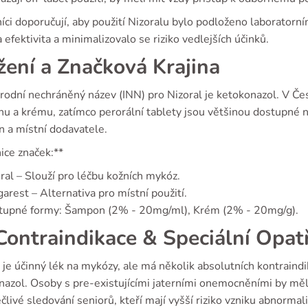
ci doporučují, aby použití Nizoralu bylo podloženo laboratorní
la efektivita a minimalizovalo se riziko vedlejších účinků.
žení a Značková Krajina
odní nechráněný název (INN) pro Nizoral je ketokonazol. V Čes
u a krému, zatímco perorální tablety jsou většinou dostupné na
n a místní dodavatele.
ice značek:**
ral – Slouží pro léčbu kožních mykóz.
arest – Alternativa pro místní použití.
tupné formy: Šampon (2% - 20mg/ml), Krém (2% - 20mg/g).
ontraindikace & Speciální Opat
 je účinný lék na mykózy, ale má několik absolutních kontraindika
azol. Osoby s pre-existujícími jaterními onemocněními by měly
člivé sledování seniorů, kteří mají vyšší riziko vzniku abnormal