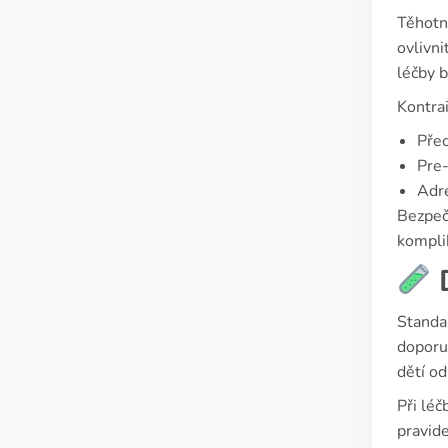
Těhotné
ovlivni
léčby b
Kontra
Přec
Pre-
Adre
Bezpeč
kompli
D
Standar
doporu
dětí o
Při léč
pravide