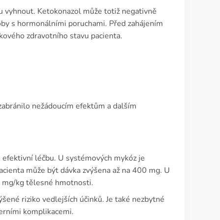
alu vyhnout. Ketokonazol může totiž negativně
osoby s hormonálními poruchami. Před zahájením
lkového zdravotního stavu pacienta.
 zabránilo nežádoucím efektům a dalším
ro efektivní léčbu. U systémových mykóz je
acienta může být dávka zvýšena až na 400 mg. U
6 mg/kg tělesné hmotnosti.
ýšené riziko vedlejších účinků. Je také nezbytné
terními komplikacemi.