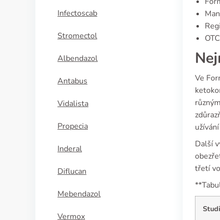
For
Infectoscab
Manu
Regi
Stromectol
OTC 
Nej
Albendazol
Ve For
Antabus
ketokon
různým
Vidalista
zdůrazň
Propecia
užívání
Další v
Inderal
obezřet
třetí v
Diflucan
**Tabu
Mebendazol
Stud
Vermox