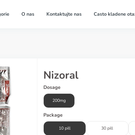
orie
O nas
Kontaktujte nas
Casto kladene ota
Nizoral
Dosage
200mg
Package
10 pill
30 pill