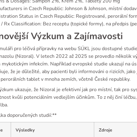
ms & Dosages: Šampon 2%, Krém 2%, Tablety 200 mg
facturers in Czech Republic: Johnson & Johnson, místní dodav
stration Status in Czech Republic: Registrované, perorální for
/ Rx Classification: Bez receptu (topické formy), na předpis (pe
novější Výzkum a Zajímavosti
muláři pro léčivá přípravky na webu SÚKL jsou dostupné studi
azolu (Nizoral). V letech 2022 až 2025 se provedlo několik vý
 mykotickým infekcím. Například evropské studie ukazují na ú
uje, že je důležité, aby pacienti byli informováni o rizicích, jak
 perorálních tablet v mnoha zemích, včetně České republiky.
ýzkum ukazuje, že Nizoral je efektivní jak pro místní, tak pro s
nost kvůli potenciálním vedlejším účinkům. To z něj činí léčbu
olba.
lka doporučených studií:**
ie
Výsledky
Zdroje