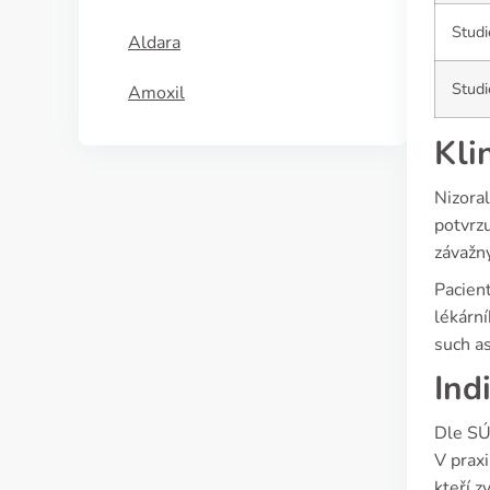
Studi
Aldara
Studi
Amoxil
Kli
Nizoral
potvrzu
závažn
Pacient
lékární
such as
Ind
Dle SÚK
V praxi
kteří z