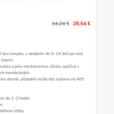
34,24
€
28,54
€
al bez receptu, s dodáním do 5–14 dnů po celé
 balení.
 mykóz a jeho mechanismus účinku spočívá v
vých membránách.
dnou denně, případně může být zvýšena na 400
kle do 1–2 hodin.
n.
 během léčby.