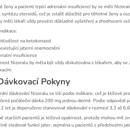
 ženy a pacienti trpící adrenalní insuficiencí by se měli Nizor
t syntézu steroidů, což je zvlášť důležité pro těhotné ženy a 
y měli lékaři vždy provést důkladné vyšetření a zhodnocení ce
indikace:
itlivělost na ketokonazol
existující jaterní onemocnění
nalní insuficience
nost Nizoralu by měla být vždy diskutována s lékařem, aby se
kacím.
ávkovací Pokyny
dní dávkování Nizoralu se liší podle indikace, což je klíčové p
čená počáteční dávka 200 mg jednou denně. Podle odpovědi p
d 2 let je doporučeno stanovovat dávkování v rozmezí 3,3 až 6,
bě starších pacientů je klíčová opatrnost, protože mohou mít zv
lně sledovat funkci jater, zejména u pacientů s předchozími ja