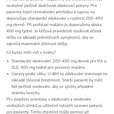
nezbytné pečlivě dodržovat dávkovací pokyny. Pro
pacienty trpící revmatoidní artritidou a lupsou se
doporučuje standardní dávkování v rozmezí 200–400
mg denně. Při profylaxi malárie je doporučena dávka
400 mg týdně. Je klíčové pravidelně sledovat účinek
léčby na základě jednotlivých symptomů, aby se
zajistila maximální účinnost léčby.
Co byste měli vzít v úvahu?
Standardní dávkování: 200–400 mg denně pro RA a
SLE, 400 mg týdně pro prevenci malárie.
Úpravy podle věku: U dětí se dávkování stanovuje na
základě tělesné hmotnosti. Starší pacienti by měli
být pečlivě sledováni, aby se zjistily případné
známky toxicity.
Pro zlepšení orientace v dávkování a sledování
vedlejších účinků je užitečné vytvořit seznam pokynů
pro pacienty. Tento checklist může pomoci při