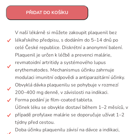
PŘIDAT DO KOŠÍKU
V naší lékárně si můžete zakoupit plaquenil bez
lékařského předpisu, s dodáním do 5–14 dnů po
celé České republice. Diskrétní a anonymní balení.
Plaquenil je určen k léčbě a prevenci malárie,
revmatoidní artritidy a systémového lupus
erythematodes. Mechanismus účinku zahrnuje
modulaci imunitní odpovědi a antiparazitární účinky.
Obvyklá dávka plaquenilu se pohybuje v rozmezí
200–400 mg denně, v závislosti na indikaci.
Forma podání je film-coated tableta.
Účinek léku se obvykle dostaví během 1–2 měsíců, v
případě profylaxe malárie se doporučuje užívat 1–2
týdny před cestou.
Doba účinku plaquenilu závisí na dávce a indikaci,