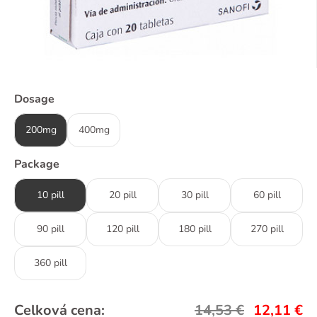
Dosage
200mg
400mg
Package
10 pill
20 pill
30 pill
60 pill
90 pill
120 pill
180 pill
270 pill
360 pill
Celková cena:
14,53
€
12,11
€