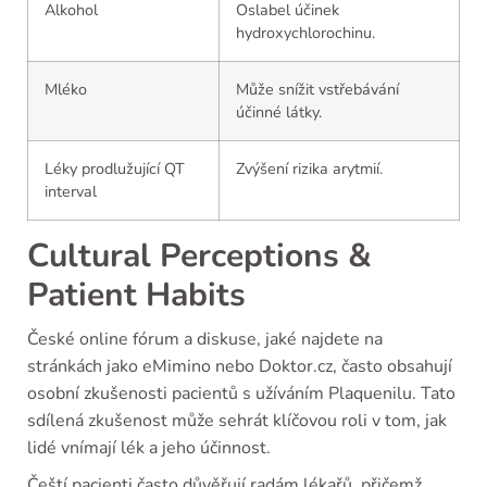
Alkohol
Oslabel účinek
hydroxychlorochinu.
Mléko
Může snížit vstřebávání
účinné látky.
Léky prodlužující QT
Zvýšení rizika arytmií.
interval
Cultural Perceptions &
Patient Habits
České online fórum a diskuse, jaké najdete na
stránkách jako eMimino nebo Doktor.cz, často obsahují
osobní zkušenosti pacientů s užíváním Plaquenilu. Tato
sdílená zkušenost může sehrát klíčovou roli v tom, jak
lidé vnímají lék a jeho účinnost.
Čeští pacienti často důvěřují radám lékařů, přičemž