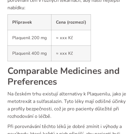
porovnání cen v různých lékárnách, aby našli nejlepší
nabídku:
Přípravek
Cena (rozmezí)
Plaquenil 200 mg
≈ xxx Kč
Plaquenil 400 mg
≈ xxx Kč
Comparable Medicines and
Preferences
Na českém trhu existují alternativy k Plaquenilu, jako je
metotrexát a sulfasalazin. Tyto léky mají odlišné účinky
a profily bezpečnosti, což je pro pacienty důležité při
rozhodování o léčbě.
Při porovnávání těchto léků je dobré zmínit i výhody a