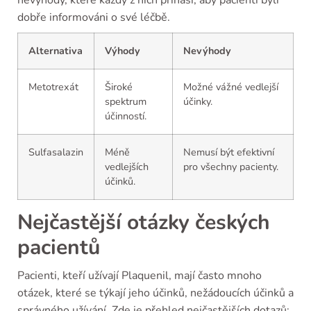
nevýhody, které každý z nich přináší, aby pacienti byli
dobře informováni o své léčbě.
Alternativa
Výhody
Nevýhody
Metotrexát
Široké
Možné vážné vedlejší
spektrum
účinky.
účinností.
Sulfasalazin
Méně
Nemusí být efektivní
vedlejších
pro všechny pacienty.
účinků.
Nejčastější otázky českých
pacientů
Pacienti, kteří užívají Plaquenil, mají často mnoho
otázek, které se týkají jeho účinků, nežádoucích účinků a
správného užívání. Zde je přehled nejčastějších dotazů: