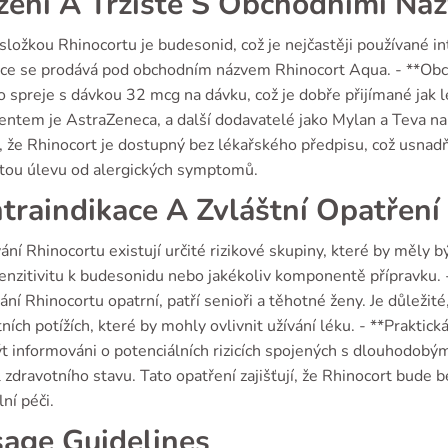
žení A Tržište S Obchodními Ná
složkou Rhinocortu je budesonid, což je nejčastěji používané in
ice se prodává pod obchodním názvem Rhinocort Aqua. - **Obch
 spreje s dávkou 32 mcg na dávku, což je dobře přijímané jak lé
ntem je AstraZeneca, a další dodavatelé jako Mylan a Teva nabí
 že Rhinocort je dostupný bez lékařského předpisu, což usnadňu
tou úlevu od alergických symptomů.
traindikace A Zvláštní Opatření
vání Rhinocortu existují určité rizikové skupiny, které by měly 
nzitivitu k budesonidu nebo jakékoliv komponentě přípravku. - 
vání Rhinocortu opatrní, patří senioři a těhotné ženy. Je důležit
ních potížích, které by mohly ovlivnit užívání léku. - **Praktic
t informováni o potenciálních rizicích spojených s dlouhodobý
 zdravotního stavu. Tato opatření zajišťují, že Rhinocort bude
ní péči.
age Guidelines