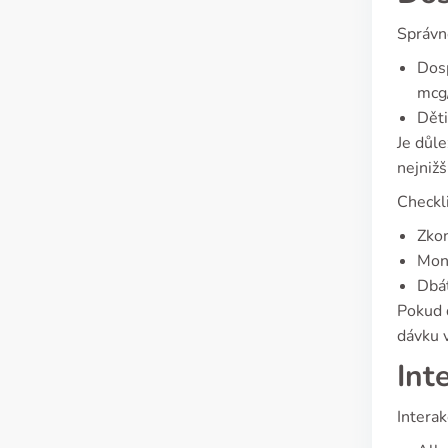
Správn
Dosp
mcg
Děti
Je důle
nejnižš
Checkli
Zkon
Moni
Dbát
Pokud d
dávku 
Int
Interak