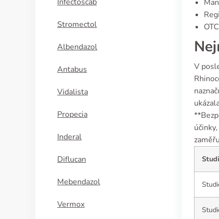
Infectoscab
Manu
Regi
Stromectol
OTC 
Nej
Albendazol
V posl
Antabus
Rhinoco
naznaču
Vidalista
ukázala
Propecia
**Bezp
účinky,
Inderal
zaměřuj
Diflucan
Stud
Mebendazol
Studi
Vermox
Studi