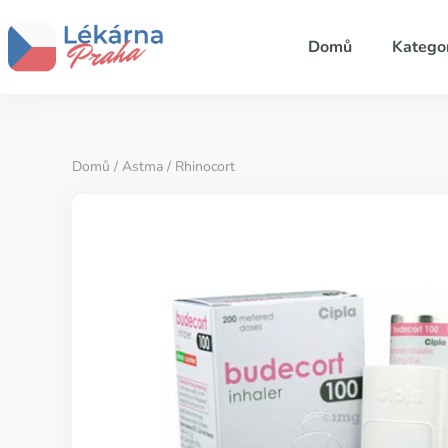
Domů
Katego
Domů
/
Astma
/ Rhinocort