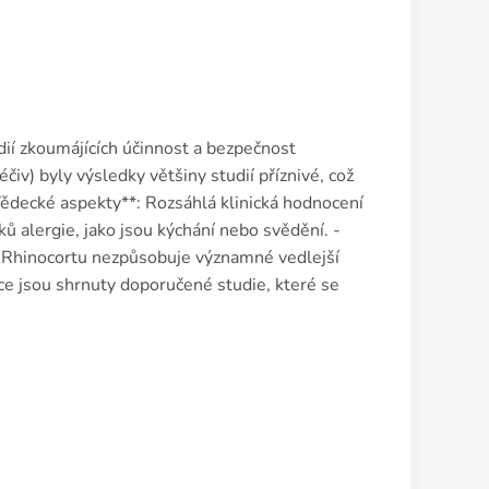
í zkoumá­jících účinnost a bezpečnost
iv) byly výsledky většiny studií příznivé, což
*Vědecké aspekty**: Rozsáhlá klinická hodnocení
ků alergie, jako jsou kýchání nebo svědění. -
í Rhinocortu nezpůsobuje významné vedlejší
ulce jsou shrnuty doporučené studie, které se