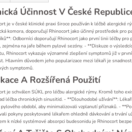
nická Účinnost V České Republic
rt je v české klinické praxi široce používán k léčbě alergické 
ická komora, doporučují Rhinocort jako účinný prostředek pro p
ků**: Odborníci doporučují Rhinocort jako první linii léčby pro
e, zejména na jaře během pylové sezóny. - **Diskuze o výsledc
tu, Rhinocort vykazuje významné zlepšení symptomů již v první
st. Hlavním důvodem jeho popularizace mezi lékaři je snadnost 
ckých symptomů.
ikace A Rozšířená Použití
rt je schválen SÚKL pro léčbu alergické rýmy. Kromě toho existuj
ad léčba chronických sinusitid. - **Dlouhodobé užívání**: Léka
ylového období, aby minimalizovali vzplanutí příznaků. - **Pok
vali pokyny poskytované lékařem ohledně dávkování a trvání už
em k nízké systémové absorpci budesonidu je Rhinocort bezpe