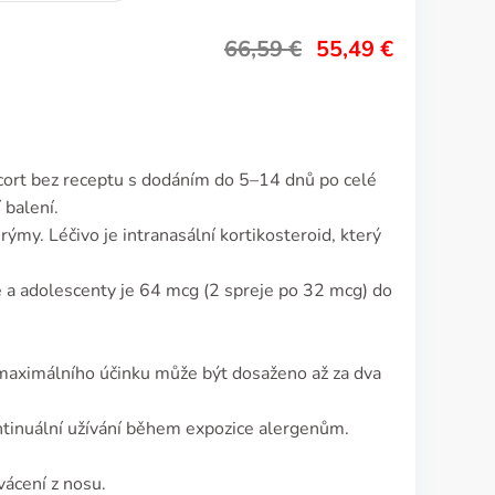
66,59
€
55,49
€
cort bez receptu s dodáním do 5–14 dnů po celé
 balení.
rýmy. Léčivo je intranasální kortikosteroid, který
 a adolescenty je 64 mcg (2 spreje po 32 mcg) do
 maximálního účinku může být dosaženo až za dva
ontinuální užívání během expozice alergenům.
ácení z nosu.