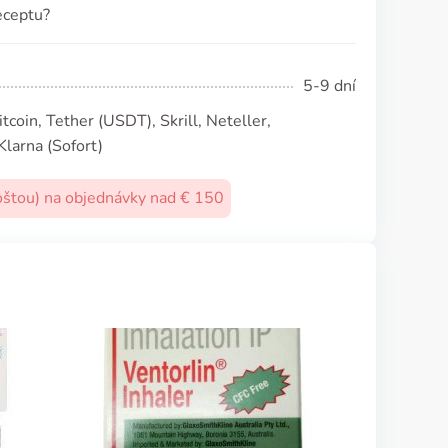
eceptu?
5-9 dní
coin, Tether (USDТ), Skrill, Neteller,
Klarna (Sofort)
oštou) na objednávky nad € 150