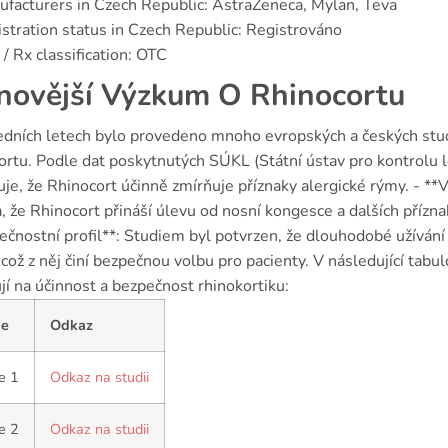
facturers in Czech Republic: AstraZeneca, Mylan, Teva
stration status in Czech Republic: Registrováno
/ Rx classification: OTC
novější Výzkum O Rhinocortu
edních letech bylo provedeno mnoho evropských a českých studi
rtu. Podle dat poskytnutých SÚKL (Státní ústav pro kontrolu léč
je, že Rhinocort účinně zmírňuje příznaky alergické rýmy. - *
, že Rhinocort přináší úlevu od nosní kongesce a dalších přízna
ečnostní profil**: Studiem byl potvrzen, že dlouhodobé užíván
 což z něj činí bezpečnou volbu pro pacienty. V následující tab
í na účinnost a bezpečnost rhinokortiku:
ie
Odkaz
e 1
Odkaz na studii
e 2
Odkaz na studii