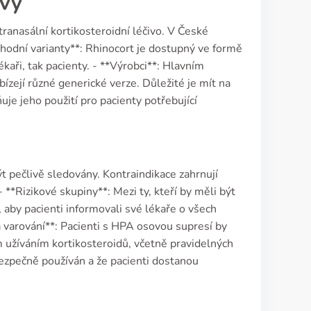
zvy
tranasální kortikosteroidní léčivo. V České
odní varianty**: Rhinocort je dostupný ve formě
kaři, tak pacienty. - **Výrobci**: Hlavním
zejí různé generické verze. Důležité je mít na
je jeho použití pro pacienty potřebující
být pečlivě sledovány. Kontraindikace zahrnují
**Rizikové skupiny**: Mezi ty, kteří by měli být
é, aby pacienti informovali své lékaře o všech
ká varování**: Pacienti s HPA osovou supresí by
m užíváním kortikosteroidů, včetně pravidelných
 bezpečně používán a že pacienti dostanou