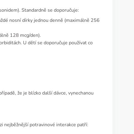
sonidem). Standardně se doporučuje:
každé nosní dírky jednou denně (maximálně 256
málně 128 mcg/den).
orbiditách. U dětí se doporučuje používat co
případě, že je blízko další dávce, vynechanou
i nejběžnější potravinové interakce patří: