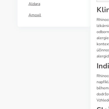
Aldara
Kli
Amoxil
Rhinoco
lékárn
odborní
alergi
kontex
účinno
alergi
Ind
Rhinoco
napříkl
během p
dodržo
Vzhled