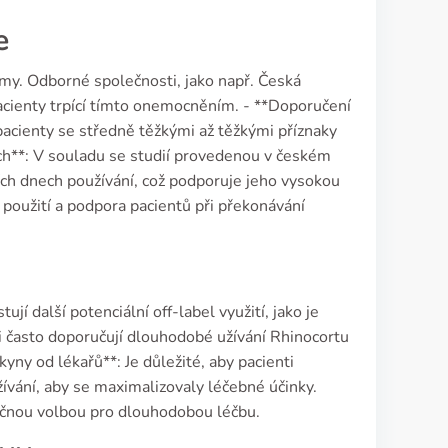
e
rýmy. Odborné společnosti, jako např. Česká
acienty trpící tímto onemocněním. - **Doporučení
 pacienty se středně těžkými až těžkými příznaky
ích**: V souladu se studií provedenou v českém
ch dnech používání, což podporuje jeho vysokou
použití a podpora pacientů při překonávání
í další potenciální off-label využití, jako je
ři často doporučují dlouhodobé užívání Rhinocortu
yny od lékařů**: Je důležité, aby pacienti
ívání, aby se maximalizovaly léčebné účinky.
čnou volbou pro dlouhodobou léčbu.