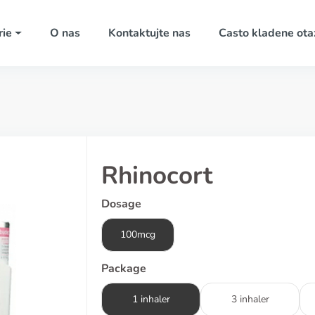
rie
O nas
Kontaktujte nas
Casto kladene ota
Rhinocort
Dosage
100mcg
Package
1 inhaler
3 inhaler