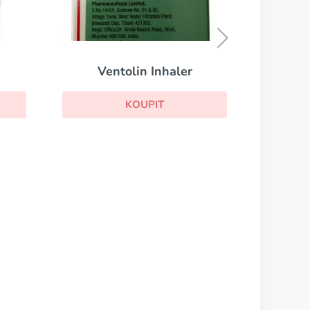
Telfast
KOUPIT
r