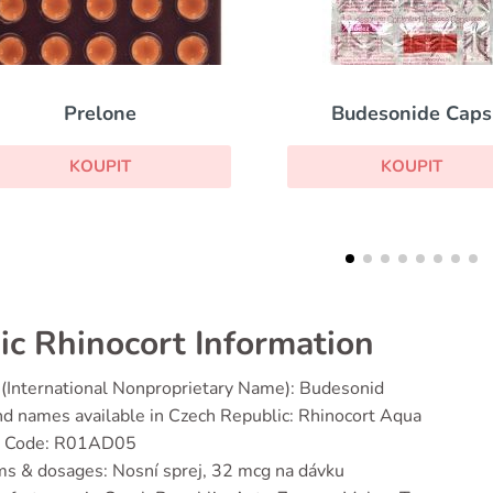
Budesonide Caps
Ventolin Inhale
KOUPIT
KOUPIT
ic Rhinocort Information
(International Nonproprietary Name): Budesonid
d names available in Czech Republic: Rhinocort Aqua
 Code: R01AD05
s & dosages: Nosní sprej, 32 mcg na dávku