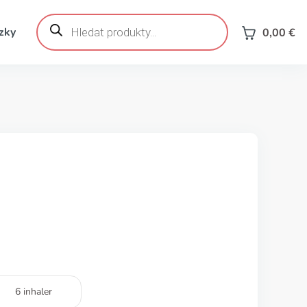
Products
search
zky
0,00
€
6 inhaler