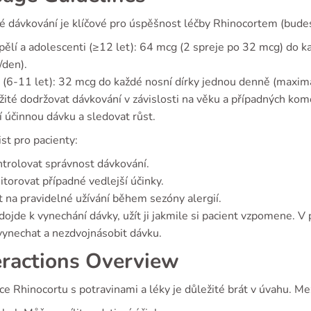
é dávkování je klíčové pro úspěšnost léčby Rhinocortem (bude
ělí a adolescenti (≥12 let): 64 mcg (2 spreje po 32 mcg) do 
/den).
 (6-11 let): 32 mcg do každé nosní dírky jednou denně (maxi
žité dodržovat dávkování v závislosti na věku a případných kom
í účinnou dávku a sledovat růst.
st pro pacienty:
trolovat správnost dávkování.
torovat případné vedlejší účinky.
 na pravidelné užívání během sezóny alergií.
ojde k vynechání dávky, užít ji jakmile si pacient vzpomene. V 
vynechat a nezdvojnásobit dávku.
eractions Overview
ce Rhinocortu s potravinami a léky je důležité brát v úvahu. Mez