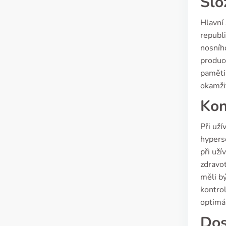
Slo
Hlavní 
republ
nosního
produce
paměti,
okamži
Kon
Při uží
hyperse
při uží
zdravot
měli bý
kontrol
optimál
Dos