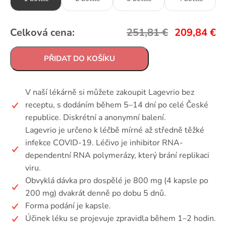
Celková cena:
251,81
€
209,84
€
PŘIDAT DO KOŠÍKU
V naší lékárně si můžete zakoupit Lagevrio bez
receptu, s dodáním během 5–14 dní po celé České
republice. Diskrétní a anonymní balení.
Lagevrio je určeno k léčbě mírné až středně těžké
infekce COVID-19. Léčivo je inhibitor RNA-
dependentní RNA polymerázy, který brání replikaci
viru.
Obvyklá dávka pro dospělé je 800 mg (4 kapsle po
200 mg) dvakrát denně po dobu 5 dnů.
Forma podání je kapsle.
Účinek léku se projevuje zpravidla během 1–2 hodin.