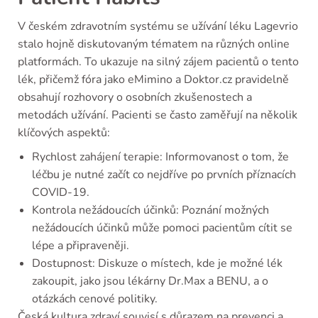
V českém zdravotním systému se užívání léku Lagevrio
stalo hojně diskutovaným tématem na různých online
platformách. To ukazuje na silný zájem pacientů o tento
lék, přičemž fóra jako eMimino a Doktor.cz pravidelně
obsahují rozhovory o osobních zkušenostech a
metodách užívání. Pacienti se často zaměřují na několik
klíčových aspektů:
Rychlost zahájení terapie: Informovanost o tom, že
léčbu je nutné začít co nejdříve po prvních příznacích
COVID-19.
Kontrola nežádoucích účinků: Poznání možných
nežádoucích účinků může pomoci pacientům cítit se
lépe a připraveněji.
Dostupnost: Diskuze o místech, kde je možné lék
zakoupit, jako jsou lékárny Dr.Max a BENU, a o
otázkách cenové politiky.
Česká kultura zdraví souvisí s důrazem na prevenci a