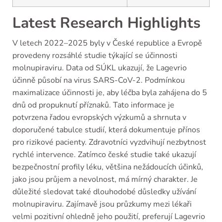
Latest Research Highlights
V letech 2022–2025 byly v České republice a Evropě
provedeny rozsáhlé studie týkající se účinnosti
molnupiraviru. Data od SÚKL ukazují, že Lagevrio
účinně působí na virus SARS-CoV-2. Podmínkou
maximalizace účinnosti je, aby léčba byla zahájena do 5
dnů od propuknutí příznaků. Tato informace je
potvrzena řadou evropských výzkumů a shrnuta v
doporučené tabulce studií, která dokumentuje přínos
pro rizikové pacienty. Zdravotníci vyzdvihují nezbytnost
rychlé intervence. Zatímco české studie také ukazují
bezpečnostní profily léku, většina nežádoucích účinků,
jako jsou průjem a nevolnost, má mírný charakter. Je
důležité sledovat také dlouhodobé důsledky užívání
molnupiraviru. Zajímavě jsou průzkumy mezi lékaři
velmi pozitivní ohledně jeho použití, preferují Lagevrio