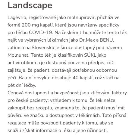
Landscape
Lagevrio, registrované jako molnupiravir, přichází ve
formě 200 mg kapslí, které jsou navrženy specificky
pro léčbu COVID-19. Na českém trhu můžete tento lék
najít ve vybraných lékárnách jako Dr.Max a BENU,
zatímco na Slovensku je široce dostupný pod názvem
Molnunat. Tento lék je klasifikován SÚKL jako
antivirotikum a je dostupný pouze na předpis, což
zajišťuje, že pacienti dostávají potřebnou odbornou
péči. Balení obvykle obsahuje 40 kapslí, což stačí na
pět dní léčby.
Cenová dostupnost a bezpečnost jsou klíčovými faktory
pro české pacienty; vzhledem k tomu, že lék nelze
zakoupit bez receptu, znamená to, že pacienti musí mít
důvěru ve značku a dostupnost v lékárnách. Tato přísná
regulace může povzbudit pacienty k tomu, aby se
snažili získat informace o léku a jeho účinnosti.