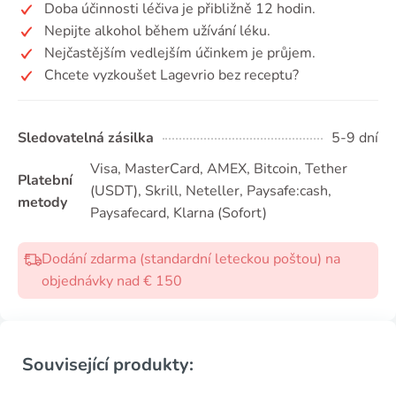
Doba účinnosti léčiva je přibližně 12 hodin.
Nepijte alkohol během užívání léku.
Nejčastějším vedlejším účinkem je průjem.
Chcete vyzkoušet Lagevrio bez receptu?
Sledovatelná zásilka
5-9 dní
Visa, MasterCard, AMEX, Bitcoin, Tether
Platební
(USDТ), Skrill, Neteller, Paysafe:cash,
metody
Paysafecard, Klarna (Sofort)
Dodání zdarma (standardní leteckou poštou) na
objednávky nad € 150
Související produkty: