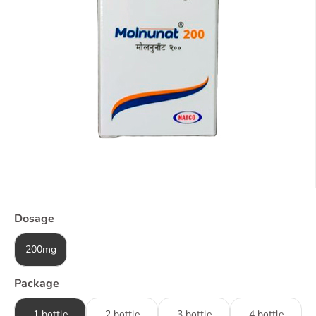
Dosage
200mg
Package
1 bottle
2 bottle
3 bottle
4 bottle