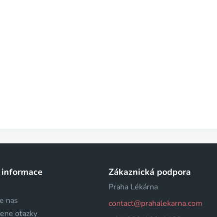
 informace
Zákaznická podpora
Praha Lékárna
e nas
contact@prahalekarna.com
dene otazky