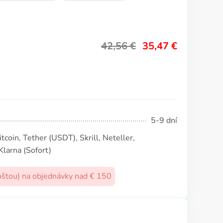
42,56
€
35,47
€
5-9 dní
coin, Tether (USDТ), Skrill, Neteller,
Klarna (Sofort)
oštou) na objednávky nad € 150