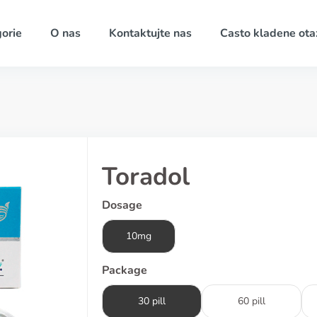
orie
O nas
Kontaktujte nas
Casto kladene ota
Toradol
Dosage
10mg
Package
30 pill
60 pill