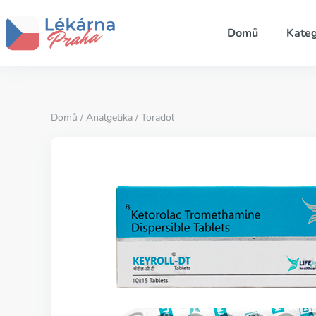
Domů
Kateg
Domů
/
Analgetika
/ Toradol