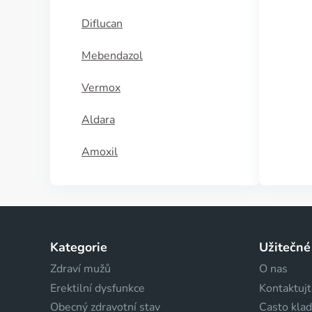
Diflucan
Mebendazol
Vermox
Aldara
Amoxil
Kategorie
Užitečné
Zdraví mužů
O nas
Erektilní dysfunkce
Kontaktujt
Obecný zdravotní stav
Casto kla