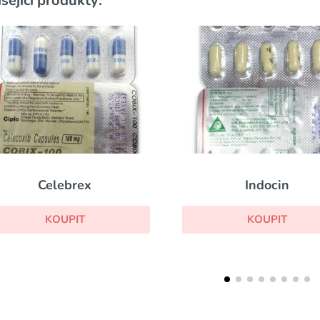
sející produkty:
Indocin
Rosem
KOUPIT
KOUP