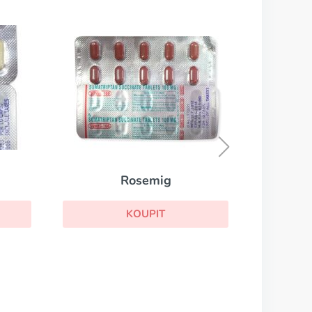
ig
Phenazopyridine
IT
KOUPIT