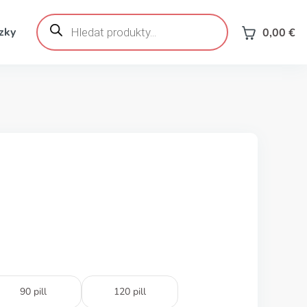
Products
search
zky
0,00
€
90 pill
120 pill