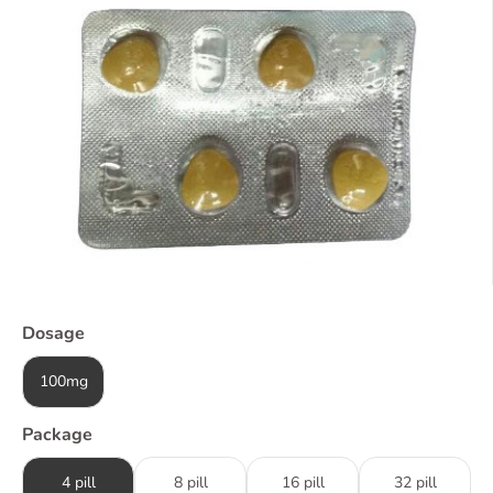
Dosage
100mg
Package
4 pill
8 pill
16 pill
32 pill