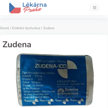
Domů
/
Erektilní dysfunkce
/ Zudena
Zudena