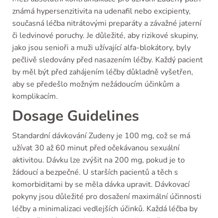
známá hypersenzitivita na udenafil nebo excipienty,
současná léčba nitrátovými preparáty a závažné jaterní
či ledvinové poruchy. Je důležité, aby rizikové skupiny,
jako jsou senioři a muži užívající alfa-blokátory, byly
pečlivě sledovány před nasazením léčby. Každý pacient
by měl být před zahájením léčby důkladně vyšetřen,
aby se předešlo možným nežádoucím účinkům a
komplikacím.
Dosage Guidelines
Standardní dávkování Zudeny je 100 mg, což se má
užívat 30 až 60 minut před očekávanou sexuální
aktivitou. Dávku lze zvýšit na 200 mg, pokud je to
žádoucí a bezpečné. U starších pacientů a těch s
komorbiditami by se měla dávka upravit. Dávkovací
pokyny jsou důležité pro dosažení maximální účinnosti
léčby a minimalizaci vedlejších účinků. Každá léčba by