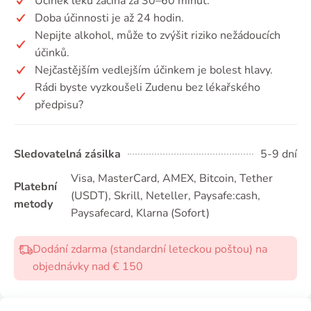
Účinek léku začíná za 30–60 minut.
Doba účinnosti je až 24 hodin.
Nepijte alkohol, může to zvýšit riziko nežádoucích
účinků.
Nejčastějším vedlejším účinkem je bolest hlavy.
Rádi byste vyzkoušeli Zudenu bez lékařského
předpisu?
Sledovatelná zásilka
5-9 dní
Visa, MasterCard, AMEX, Bitcoin, Tether
Platební
(USDТ), Skrill, Neteller, Paysafe:cash,
metody
Paysafecard, Klarna (Sofort)
Dodání zdarma (standardní leteckou poštou) na
objednávky nad € 150